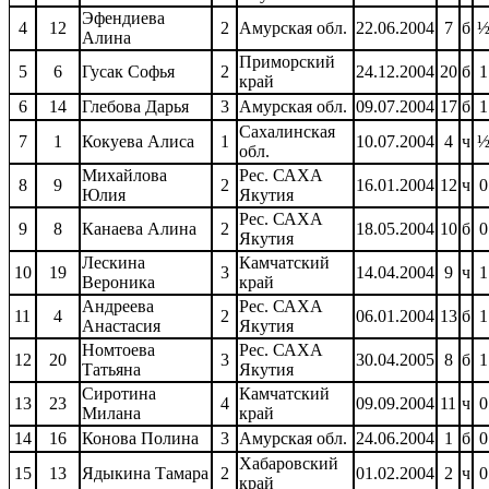
Эфендиева
4
12
2
Амурская обл.
22.06.2004
7
б
Алина
Приморский
5
6
Гусак Софья
2
24.12.2004
20
б
1
край
6
14
Глебова Дарья
3
Амурская обл.
09.07.2004
17
б
1
Сахалинская
7
1
Кокуева Алиса
1
10.07.2004
4
ч
обл.
Михайлова
Рес. САХА
8
9
2
16.01.2004
12
ч
0
Юлия
Якутия
Рес. САХА
9
8
Канаева Алина
2
18.05.2004
10
б
0
Якутия
Лескина
Камчатский
10
19
3
14.04.2004
9
ч
1
Вероника
край
Андреева
Рес. САХА
11
4
2
06.01.2004
13
б
1
Анастасия
Якутия
Номтоева
Рес. САХА
12
20
3
30.04.2005
8
б
1
Татьяна
Якутия
Сиротина
Камчатский
13
23
4
09.09.2004
11
ч
0
Милана
край
14
16
Конова Полина
3
Амурская обл.
24.06.2004
1
б
0
Хабаровский
15
13
Ядыкина Тамара
2
01.02.2004
2
ч
0
край