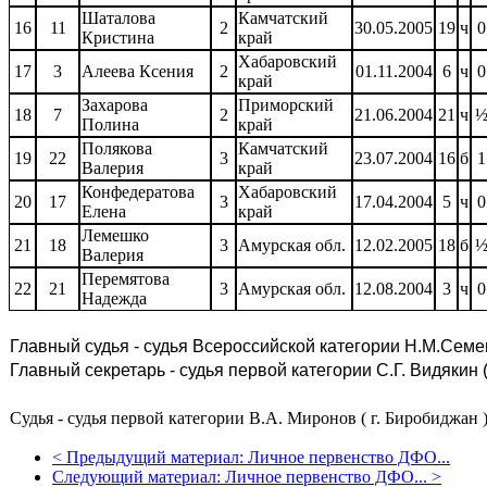
Шаталова
Камчатский
16
11
2
30.05.2005
19
ч
0
Кристина
край
Хабаровский
17
3
Алеева Ксения
2
01.11.2004
6
ч
0
край
Захарова
Приморский
18
7
2
21.06.2004
21
ч
Полина
край
Полякова
Камчатский
19
22
3
23.07.2004
16
б
1
Валерия
край
Конфедератова
Хабаровский
20
17
3
17.04.2004
5
ч
0
Елена
край
Лемешко
21
18
3
Амурская обл.
12.02.2005
18
б
Валерия
Перемятова
22
21
3
Амурская обл.
12.08.2004
3
ч
0
Надежда
Главный судья - судья Всероссийской категории Н.М.Семен
Главный секретарь - судья первой категории С.Г. Видякин (
Судья - судья первой категории В.А. Миронов ( г. Биробиджан 
<
Предыдущий материал:
Личное первенство ДФО...
Следующий материал:
Личное первенство ДФО...
>