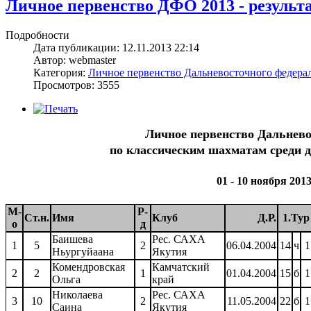
Личное первенство ДФО 2013 - результа
Подробности
Дата публикации: 12.11.2013 22:14
Автор: webmaster
Категория:
Личное первенство Дальневосточного федерал
Просмотров: 3555
Личное первенство Дальнево
по классическим шахматам среди дев
01 - 10 ноября 201
М-
Р-
Ст.н.
Имя
Клуб
Д.Р.
1.Тур
о
д
Баишева
Рес. САХА
1
5
2
06.04.2004
14
ч
1
Ньургуйаана
Якутия
Комендровская
Камчатский
2
2
1
01.04.2004
15
б
1
Ольга
край
Николаева
Рес. САХА
3
10
2
11.05.2004
22
б
1
Саина
Якутия