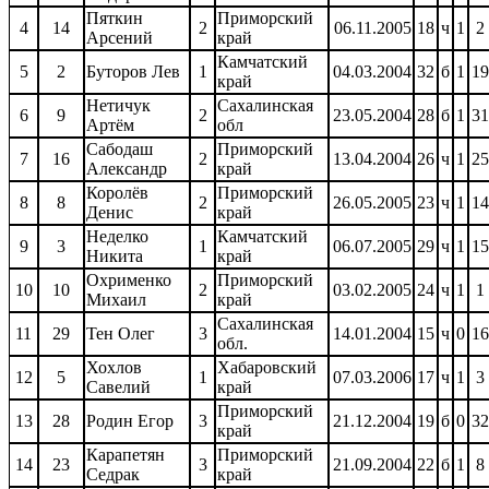
Пяткин
Приморский
4
14
2
06.11.2005
18
ч
1
2
Арсений
край
Камчатский
5
2
Буторов Лев
1
04.03.2004
32
б
1
19
край
Нетичук
Сахалинская
6
9
2
23.05.2004
28
б
1
31
Артём
обл
Сабодаш
Приморский
7
16
2
13.04.2004
26
ч
1
25
Александр
край
Королёв
Приморский
8
8
2
26.05.2005
23
ч
1
14
Денис
край
Неделко
Камчатский
9
3
1
06.07.2005
29
ч
1
15
Никита
край
Охрименко
Приморский
10
10
2
03.02.2005
24
ч
1
1
Михаил
край
Сахалинская
11
29
Тен Олег
3
14.01.2004
15
ч
0
16
обл.
Хохлов
Хабаровский
12
5
1
07.03.2006
17
ч
1
3
Савелий
край
Приморский
13
28
Родин Егор
3
21.12.2004
19
б
0
32
край
Карапетян
Приморский
14
23
3
21.09.2004
22
б
1
8
Седрак
край