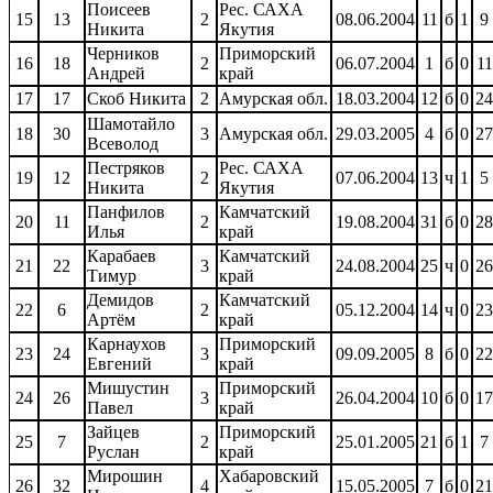
Поисеев
Рес. САХА
15
13
2
08.06.2004
11
б
1
9
Никита
Якутия
Черников
Приморский
16
18
2
06.07.2004
1
б
0
11
Андрей
край
17
17
Скоб Никита
2
Амурская обл.
18.03.2004
12
б
0
24
Шамотайло
18
30
3
Амурская обл.
29.03.2005
4
б
0
27
Всеволод
Пестряков
Рес. САХА
19
12
2
07.06.2004
13
ч
1
5
Никита
Якутия
Панфилов
Камчатский
20
11
2
19.08.2004
31
б
0
28
Илья
край
Карабаев
Камчатский
21
22
3
24.08.2004
25
ч
0
26
Тимур
край
Демидов
Камчатский
22
6
2
05.12.2004
14
ч
0
23
Артём
край
Карнаухов
Приморский
23
24
3
09.09.2005
8
б
0
22
Евгений
край
Мишустин
Приморский
24
26
3
26.04.2004
10
б
0
17
Павел
край
Зайцев
Приморский
25
7
2
25.01.2005
21
б
1
7
Руслан
край
Мирошин
Хабаровский
26
32
4
15.05.2005
7
б
0
21