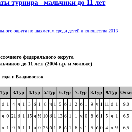
ты турнира - мальчики до 11 лет
ьного округа по шахматам среди детей и юношества 2013
сточного федерального округа
чиков до 11 лет. (2004 г.р. и моложе)
3 года г. Владивосток
.Тур
3.Тур
4.Тур
5.Тур
6.Тур
7.Тур
8.Тур
9.Тур
Очки
б
1
4
ч
1
3
б
1
8
ч
1
5
б
1
2
б
1
9
ч
1
11
б
1
9,0
ч
0
21
б
1
15
ч
½
10
б
1
13
б
1
1
ч
0
8
б
1
5
ч
1
6,5
ч
1
9
б
1
1
ч
0
25
б
1
8
б
1
6
ч
1
5
б
0
4
ч
½
6,5