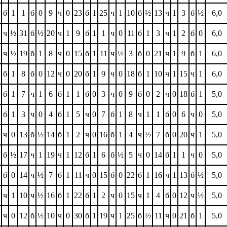
б
1
1
б
0
9
ч
0
23
б
1
25
ч
1
10
б
½
13
ч
1
3
б
½
6,0
ч
½
31
б
½
20
ч
1
9
б
1
1
ч
0
11
б
1
3
ч
1
2
б
0
6,0
ч
½
19
б
1
8
ч
0
15
б
1
11
ч
½
3
б
0
21
ч
1
9
б
1
6,0
б
1
8
б
0
12
ч
0
20
б
1
9
ч
0
18
б
1
10
ч
1
15
ч
1
6,0
б
1
7
ч
1
6
б
1
1
б
0
3
ч
0
9
б
0
2
ч
0
18
б
1
5,0
б
1
3
ч
0
4
б
1
5
ч
0
7
б
1
8
ч
1
1
б
0
6
ч
0
5,0
ч
0
13
б
½
14
б
1
2
ч
0
16
б
1
4
ч
½
7
б
0
20
ч
1
5,0
б
½
17
ч
1
19
ч
1
12
б
1
6
б
½
5
ч
0
14
б
1
1
ч
0
5,0
б
0
14
ч
½
7
б
1
11
ч
0
15
б
0
22
б
1
16
ч
1
13
б
½
5,0
ч
1
10
ч
½
16
б
1
22
б
1
2
ч
0
15
ч
1
4
б
0
12
ч
½
5,0
ч
0
12
б
½
10
ч
0
30
б
1
19
ч
1
25
б
½
11
ч
0
21
б
1
5,0