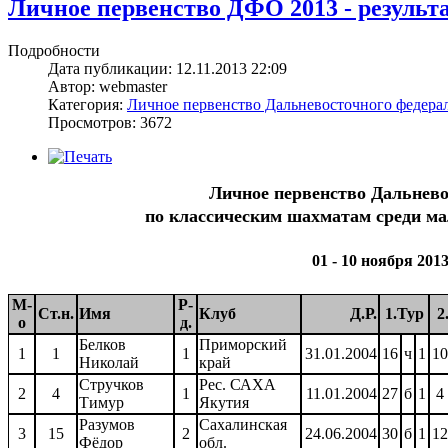
Личное первенство ДФО 2013 - результа
Подробности
Дата публикации: 12.11.2013 22:09
Автор: webmaster
Категория:
Личное первенство Дальневосточного федерал
Просмотров: 3672
Личное первенство Дальнево
по классическим шахматам среди маль
01 - 10 ноября 201
М-
Р-
Ст.н.
Имя
Клуб
Д.Р.
1.Тур
2
о
д.
Белков
Приморский
1
1
1
31.01.2004
16
ч
1
10
Николай
край
Стручков
Рес. САХА
2
4
1
11.01.2004
27
б
1
4
Тимур
Якутия
Разумов
Сахалинская
3
15
2
24.06.2004
30
б
1
12
Фёдор
обл.