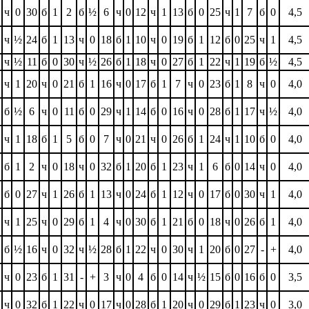
ч
0
30
б
1
2
б
½
6
ч
0
12
ч
1
13
б
0
25
ч
1
7
б
0
4,5
ч
½
24
б
1
13
ч
0
18
б
1
10
ч
0
19
б
1
12
б
0
25
ч
1
4,5
ч
½
11
б
0
30
ч
½
26
б
1
18
ч
0
27
б
1
22
ч
1
19
б
½
4,5
ч
1
20
ч
0
21
б
1
16
ч
0
17
б
1
7
ч
0
23
б
1
8
ч
0
4,0
б
½
6
ч
0
11
б
0
29
ч
1
14
б
0
16
ч
0
28
б
1
17
ч
½
4,0
ч
1
18
б
1
5
б
0
7
ч
0
21
ч
0
26
б
1
24
ч
1
10
б
0
4,0
б
1
2
ч
0
18
ч
0
32
б
1
20
б
1
23
ч
1
6
б
0
14
ч
0
4,0
б
0
27
ч
1
26
б
1
13
ч
0
24
б
1
12
ч
0
17
б
0
30
ч
1
4,0
ч
1
25
ч
0
29
б
1
4
ч
0
30
б
1
21
б
0
18
ч
0
26
б
1
4,0
б
½
16
ч
0
32
ч
½
28
б
1
22
ч
0
30
ч
1
20
б
0
27
-
+
4,0
ч
0
23
б
1
31
-
+
3
ч
0
4
б
0
14
ч
½
15
б
0
16
б
0
3,5
ч
0
32
б
1
22
ч
0
17
ч
0
28
б
1
20
ч
0
29
б
1
23
ч
0
3,0