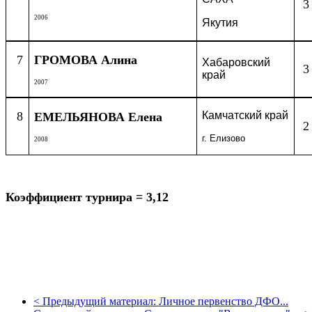
3
2006
Якутия
7
ГРОМОВА Алина
Хабаровский
3
край
2007
8
Камчатский край
ЕМЕЛЬЯНОВА Елена
2
г. Елизово
2008
Коэффициент турнира = 3,12
<
Предыдущий материал:
Личное первенство ДФО...