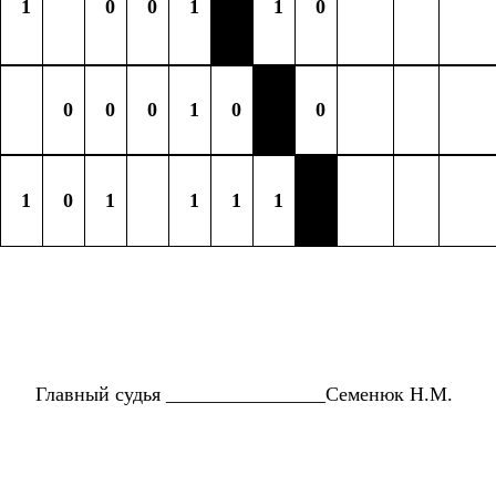
1
0
0
1
1
0
0
0
0
1
0
0
1
0
1
1
1
1
Главный судья ________________Семенюк Н.М.