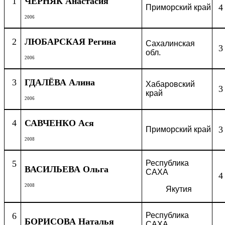
1
ЧЕРНЯК Анастасия
4
Приморский край
2006
2
ЛЮБАРСКАЯ Регина
Сахалинская
3
обл.
2006
3
ГДАЛЁВА Алина
Хабаровский
3
край
2006
4
САВЧЕНКО Ася
3
Приморский край
2008
5
Республика
ВАСИЛЬЕВА Ольга
САХА
4
2008
Якутия
6
Республика
БОРИСОВА Наталья
САХА