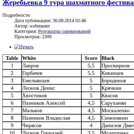
Жеребьевка 9 тура шахматного фестив
Подробности
Дата публикации: 30.08.2014 01:46
Автор: webmaster
Категория:
Результаты соревнований
Просмотров: 2309
Table
White
Score
Black
1
Лавров
5,5
Просвирнов
2
Горбачев
5,5
Кованцев
3
Емельянцев
5
Бородинов
4
Леонов Денис
5
Крячкин
5
Хвостиков
5
Квасов
6
Пазников Алексей
4,5
Саруханян
7
Мальков
4,5
Москаленко
8
Пазников Владислав
4,5
Симонякин
9
Чирясов
4
Данилов Дми
10
Леонов Геннадий
3,5
Мелащенко