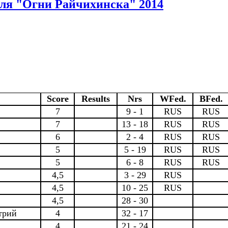
аля "Огни Райчихинска" 2014
Score
Results
Nrs
WFed.
BFed.
7
9 - 1
RUS
RUS
7
13 - 18
RUS
RUS
6
2 - 4
RUS
RUS
5
5 - 19
RUS
RUS
5
6 - 8
RUS
RUS
4,5
3 - 29
RUS
4,5
10 - 25
RUS
4,5
28 - 30
трий
4
32 - 17
4
21 - 24