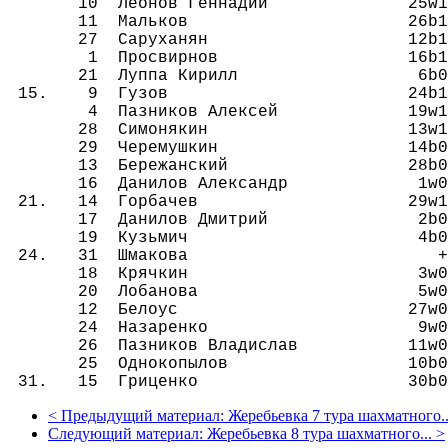
10 Леонов Геннадий 25w1 1b1
11 Мальков 26b1 4w0 21b1
27 Саруханян 12b1 6w0 18
1 Просвирнов 16b1 10w0 2b
21 Луппа Кирилл 6b0 12w1 1
15. 9 Гузов 24b1 2wЅ 10b
4 Пазников Алексей 19w1 11b1
28 Симонякин 13w1 5b0 15
29 Черемушкин 14b0 + 17w
13 Бережанский 28b0 20w0 2
16 Данилов Александр 1w0 23b
21. 14 Горбачев 29w1 3b0 2
17 Данилов Дмитрий 2b0 24w1 
19 Кузьмич 4b0 26w1 30b0
24. 31 Шмакова + 8w0 20b
18 Крячкин 3w0 25b1 27w
20 Лобанова 5w0 13b1 31w
12 Белоус 27w0 21b0 22
24 Назаренко 9w0 17b0 1
26 Пазников Владислав 11w0 1
25 Однокопылов 10b0 18w0 
31. 15 Гриценко 30b0 22w0
<
Предыдущий материал:
Жеребьевка 7 тура шахматного..
Следующий материал:
Жеребьевка 8 тура шахматного...
>