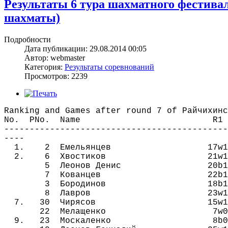
Результаты 6 тура шахматного фестив
шахматы)
Подробности
Дата публикации: 29.08.2014 00:05
Автор: webmaster
Категория:
Результаты соревнований
Просмотров: 2239
Ranking and Games after round 7 of Райчихинс
No. PNo. Name R1 R2 
--------------------------------------------
----
1. 2 Емельянцев 17w1 9bЅ
2. 6 Хвостиков 21w1 27b1
5 Леонов Денис 20b1 28w1
7 Кованцев 22b1 30w1 4b
3 Бородинов 18b1 14w1 6
8 Лавров 23w1 31b1 5w0
7. 30 Чирясов 15w1 7b0 19
22 Мелащенко 7w0 15b1 12b
9. 23 Москаленко 8b0 16w1 