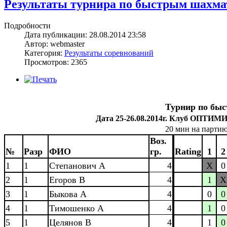
Результаты турнира по быстрым шахмата
Подробности
Дата публикации: 28.08.2014 23:58
Автор: webmaster
Категория:
Результаты соревнований
Просмотров: 2365
Турнир по бы
Дата 25-26.08.2014г. Клуб ОПТИМ
20 мин на парти
Воз.
№
Разр
ФИО
гр.
Rating
1
2
1
1
Степанович А
4
X
0
2
1
Егоров В
4
1
X
3
1
Быкова А
4
0
0
4
1
Тимошенко А
4
1
0
5
1
Целянов В
4
1
0