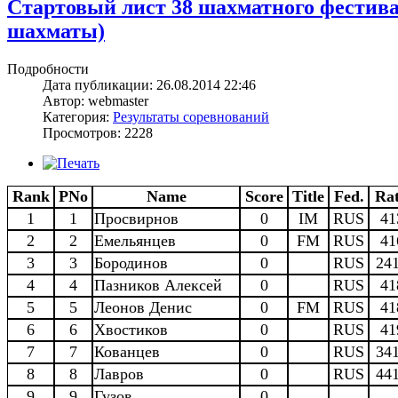
Стартовый лист 38 шахматного фестив
шахматы)
Подробности
Дата публикации: 26.08.2014 22:46
Автор: webmaster
Категория:
Результаты соревнований
Просмотров: 2228
Rank
PNo
Name
Score
Title
Fed.
Rat
1
1
Просвирнов
0
IM
RUS
41
2
2
Емельянцев
0
FM
RUS
41
3
3
Бородинов
0
RUS
24
4
4
Пазников Алексей
0
RUS
41
5
5
Леонов Денис
0
FM
RUS
41
6
6
Хвостиков
0
RUS
41
7
7
Кованцев
0
RUS
34
8
8
Лавров
0
RUS
44
9
9
Гузов
0