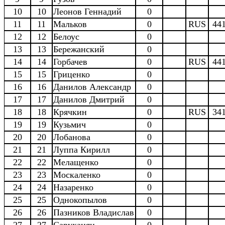
10
10
Леонов Геннадий
0
11
11
Мальков
0
RUS
44
12
12
Белоус
0
13
13
Бережанский
0
14
14
Горбачев
0
RUS
44
15
15
Гриценко
0
16
16
Данилов Александр
0
17
17
Данилов Дмитрий
0
18
18
Крячкин
0
RUS
34
19
19
Кузьмич
0
20
20
Лобанова
0
21
21
Луппа Кирилл
0
22
22
Мелащенко
0
23
23
Москаленко
0
24
24
Назаренко
0
25
25
Однокопылов
0
26
26
Пазников Владислав
0
27
27
Саруханян
0