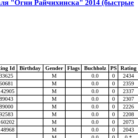
аля "Огни Райчихинска" 2014 (быстрые
ing Id
Birthday
Gender
Flags
Buchholz
PS
Rating
33625
M
0.0
0
2434
60681
M
0.0
0
2359
142905
M
0.0
0
2337
89043
M
0.0
0
2307
89000
M
0.0
0
2226
92583
M
0.0
0
2208
160202
M
0.0
0
2073
148968
M
0.0
0
2043
M
0.0
0
0 *