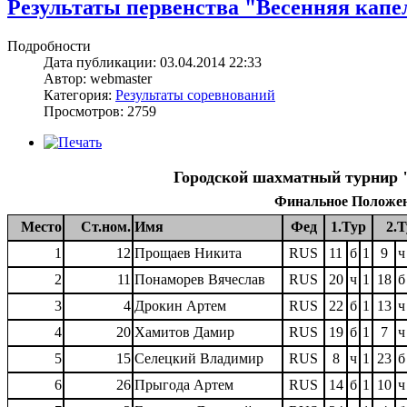
Результаты первенства "Весенняя капел
Подробности
Дата публикации: 03.04.2014 22:33
Автор: webmaster
Категория:
Результаты соревнований
Просмотров: 2759
Городской шахматный турнир "
Финальное Положение
Место
Ст.ном.
Имя
Фед
1.Тур
2.Т
1
12
Прощаев Никита
RUS
11
б
1
9
ч
2
11
Понаморев Вячеслав
RUS
20
ч
1
18
б
3
4
Дрокин Артем
RUS
22
б
1
13
ч
4
20
Хамитов Дамир
RUS
19
б
1
7
ч
5
15
Селецкий Владимир
RUS
8
ч
1
23
б
6
26
Прыгода Артем
RUS
14
б
1
10
ч