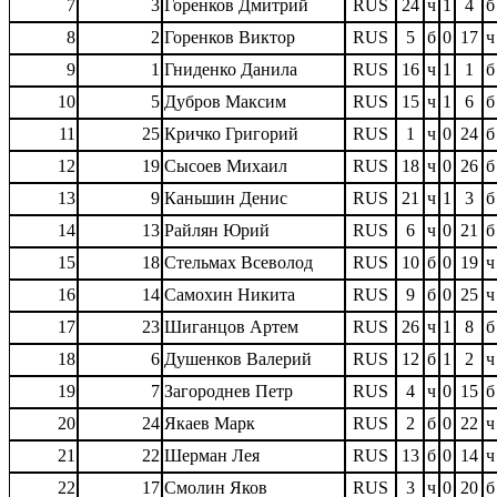
7
3
Горенков Дмитрий
RUS
24
ч
1
4
б
8
2
Горенков Виктор
RUS
5
б
0
17
ч
9
1
Гниденко Данила
RUS
16
ч
1
1
б
10
5
Дубров Максим
RUS
15
ч
1
6
б
11
25
Кричко Григорий
RUS
1
ч
0
24
б
12
19
Сысоев Михаил
RUS
18
ч
0
26
б
13
9
Каньшин Денис
RUS
21
ч
1
3
б
14
13
Райлян Юрий
RUS
6
ч
0
21
б
15
18
Стельмах Всеволод
RUS
10
б
0
19
ч
16
14
Самохин Никита
RUS
9
б
0
25
ч
17
23
Шиганцов Артем
RUS
26
ч
1
8
б
18
6
Душенков Валерий
RUS
12
б
1
2
ч
19
7
Загороднев Петр
RUS
4
ч
0
15
б
20
24
Якаев Марк
RUS
2
б
0
22
ч
21
22
Шерман Лея
RUS
13
б
0
14
ч
22
17
Смолин Яков
RUS
3
ч
0
20
б