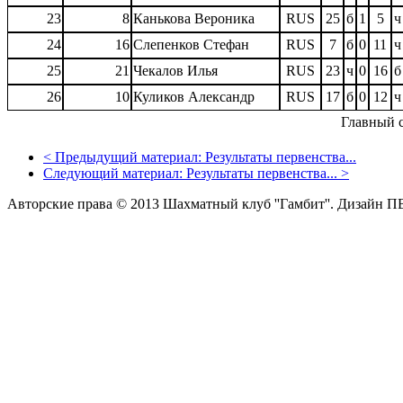
23
8
Канькова Вероника
RUS
25
б
1
5
ч
24
16
Слепенков Стефан
RUS
7
б
0
11
ч
25
21
Чекалов Илья
RUS
23
ч
0
16
б
26
10
Куликов Александр
RUS
17
б
0
12
ч
Главный с
<
Предыдущий материал:
Результаты первенства...
Следующий материал:
Результаты первенства...
>
Авторские права © 2013 Шахматный клуб ''Гамбит''.
Дизайн П