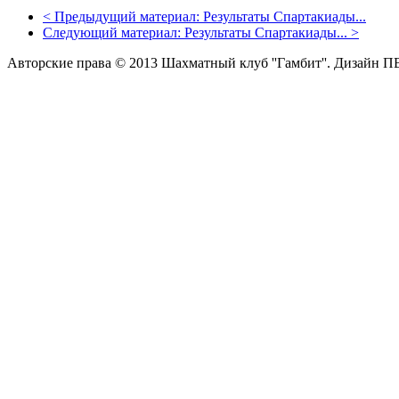
<
Предыдущий материал:
Результаты Спартакиады...
Следующий материал:
Результаты Спартакиады...
>
Авторские права © 2013 Шахматный клуб ''Гамбит''.
Дизайн П