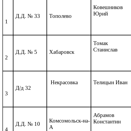
Ковешников
Юрий
Д.Д. № 33
Тополево
1
Томак
Станислав
Д.Д. № 5
Хабаровск
2
Некрасовка
Телицын Иван
Д/д 32
3
Абрамов
Комсомольск-на-
Константин
Д.Д. № 10
А
4