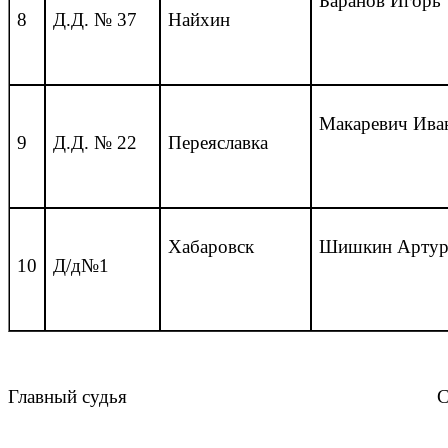
Баранов Игорь
8
Д.Д. № 37
Найхин
Макаревич Ива
9
Д.Д. № 22
Переяславка
Хабаровск
Шишкин Арту
10
Д/д№1
Главный судья Семеню