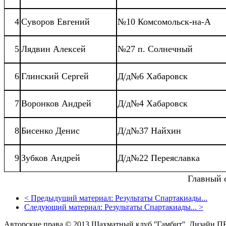
4
Суворов Евгений
№10 Комсомольск-на-А
5
Лядвин Алексей
№27 п. Солнечный
6
Глинский Сергей
Д/д№6 Хабаровск
7
Воронков Андрей
Д/д№4 Хабаровск
8
Бисенко Денис
Д/д№37 Найхин
9
Зубков Андрей
Д/д№22 Переяславка
Главный 
<
Предыдущий материал:
Результаты Спартакиады...
Следующий материал:
Результаты Спартакиады...
>
Авторские права © 2013 Шахматный клуб ''Гамбит''.
Дизайн П