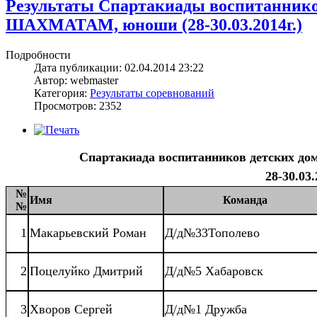
Результаты Спартакиады воспитанников
ШАХМАТАМ, юноши (28-30.03.2014г.)
Подробности
Дата публикации: 02.04.2014 23:22
Автор: webmaster
Категория:
Результаты соревнований
Просмотров: 2352
Спартакиада воспитанников детских
28-30.03.
№
Имя
Команда
№
1
Макарьевский Роман
Д/д№33Тополево
2
Поцелуйко Дмитрий
Д/д№5 Хабаровск
3
Хворов Сергей
Д/д№1 Дружба