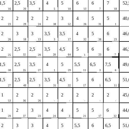
1,5
2,5
3,5
4
5
6
6
7
52,
16
20
8
5
10
13
7
18
2
2
2
2
3
4
5
5
40,
23
29
24
38
52
26
31
1
2
3
3
3,5
3,5
4
5
6
46,
26
18
13
3
17
32
38
23
2
2,5
2,5
3,5
4,5
5
6
6
46,
32
28
64
23
7
25
29
1
1,5
2,5
3,5
4
5
5,5
6,5
7,5
49,
38
35
27
1
29
11
3
6
1,5
2,5
2,5
3,5
4,5
5
6
6,5
51,
27
49
3
31
32
17
1
11
1
2
2
2
2
2
2
2
45,
53
36
26
-
-
-
-
-
1
2
3
4
4
5
5
6
44,
29
37
23
24
3
21
17
32
2
3
3
4
5
5,5
6
6,5
51,