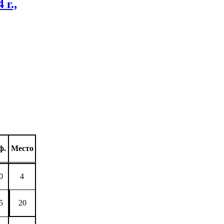
г.,
ф.
Место
0
4
5
20