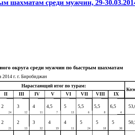
 шахматам среди мужчин, 29-30.03.2014 
ного округа среди мужчин по быстрым шахматам
а 2014 г. г. Биробиджан
Нарастающий итог по турам:
Коэ
II
III
IV
V
VI
VII
VIII
IX
2
3
4
4,5
5
5,5
5,5
6,5
53,
24
12
11
7
13
6
8
4
2
2
3
4
4
5
5
5
50,
21
13
32
19
11
24
18
30