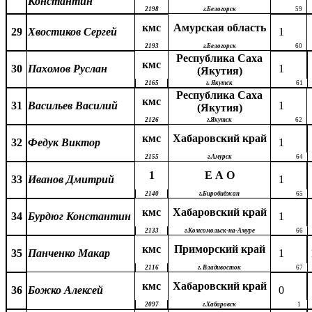
Константин
2198
г.Белогорск
59
кмс
Амурская область
29
Хвостиков Сергей
1
2193
г.Белогорск
60
Республика Саха
кмс
30
Пахомов Руслан
1
(Якутия)
2165
г. Якутск
61
Республика Саха
кмс
31
Васильев Василий
1
(Якутия)
2126
г.Якутск
62
кмс
Хабаровский край
32
Федук Виктор
1
2155
г.Амурск
64
1
Е А О
33
Иванов Дмитрий
1
2140
г.Биробиджан
65
кмс
Хабаровский край
34
Бурдюг Константин
1
2133
г.Комсомольск-на-Амуре
66
кмс
Приморский край
35
Панченко Макар
1
2116
г. Владивосток
67
кмс
Хабаровский край
36
Божко Алексей
0
2097
г.Хабаровск
1