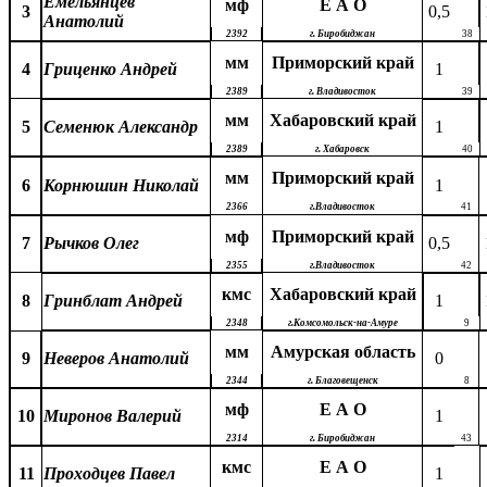
Емельянцев
мф
Е А О
3
0,5
Анатолий
2392
г. Биробиджан
38
мм
Приморский край
4
Гриценко Андрей
1
2389
г. Владивосток
39
мм
Хабаровский край
5
Семенюк Александр
1
2389
г. Хабаровск
40
мм
Приморский край
6
Корнюшин Николай
1
2366
г.Владивосток
41
мф
Приморский край
7
Рычков Олег
0,5
2355
г.Владивосток
42
кмс
Хабаровский край
8
Гринблат Андрей
1
2348
г.Комсомольск-на-Амуре
9
мм
Амурская область
9
Неверов Анатолий
0
2344
г. Благовещенск
8
мф
Е А О
10
Миронов Валерий
1
2314
г. Биробиджан
43
кмс
Е А О
11
Проходцев Павел
1