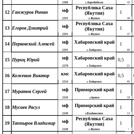
2306
г. Биробиджан
45
Республика Саха
мф
12
Ганжуров Роман
1
(Якутия)
2291
г. Якутск
46
Республика Саха
мф
13
Егоров Дмитрий
1
(Якутия)
2291
г. Якутск
47
мф
Хабаровский край
14
Перковский Алексей
1
2291
г. Хабаровск
48
мф
Хабаровский край
15
Пуриц Юрий
0,5
2278
г. Хабаровск
22
кмс
Хабаровский край
16
Кожевин Виктор
0,5
2254
г. Хабаровск
49
мф
Приморский край
17
Муратов Сергей
1
2243
г.Артем
50
мф
Приморский край
18
Мусаев Расул
1
2240
г.Владивосток
51
Республика Саха
мф
19
Таппыров Владимир
1
(Якутия)
2240
г. Якутск
+