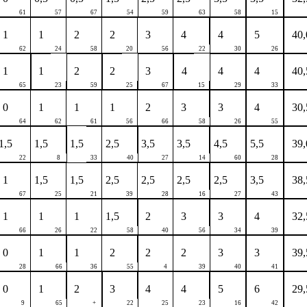
61
57
67
54
59
63
58
15
1
1
2
2
3
4
4
5
40,
62
24
58
20
56
22
30
26
1
1
2
2
3
4
4
4
40,
65
23
59
25
67
15
29
33
0
1
1
1
2
3
3
4
30,
64
62
61
56
66
58
26
55
1,5
1,5
1,5
2,5
3,5
3,5
4,5
5,5
39,
22
8
33
40
27
14
60
28
1
1,5
1,5
2,5
2,5
2,5
2,5
3,5
38,
67
25
21
39
28
16
27
43
1
1
1
1,5
2
3
3
4
32,
66
26
22
58
40
56
34
39
0
1
1
2
2
2
3
3
39,
28
66
36
55
4
39
40
41
0
1
2
3
4
4
5
6
29,
9
65
+
22
25
23
16
42