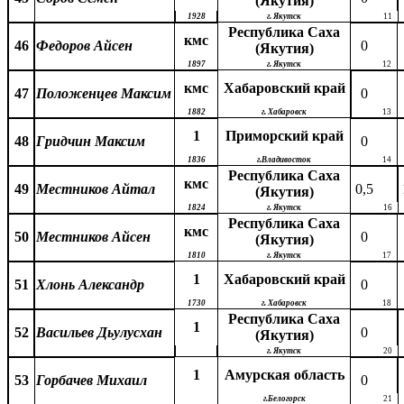
(Якутия)
1928
г. Якутск
11
Республика Саха
кмс
46
Федоров Айсен
0
(Якутия)
1897
г. Якутск
12
кмс
Хабаровский край
47
Положенцев Максим
0
1882
г. Хабаровск
13
1
Приморский край
48
Гридчин Максим
0
1836
г.Владивосток
14
Республика Саха
кмс
49
Местников Айтал
0,5
(Якутия)
1824
г. Якутск
16
Республика Саха
кмс
50
Местников Айсен
0
(Якутия)
1810
г. Якутск
17
1
Хабаровский край
51
Хлонь Александр
0
1730
г. Хабаровск
18
Республика Саха
1
52
Васильев Дьулусхан
0
(Якутия)
г. Якутск
20
1
Амурская область
53
Горбачев Михаил
0
г.Белогорск
21