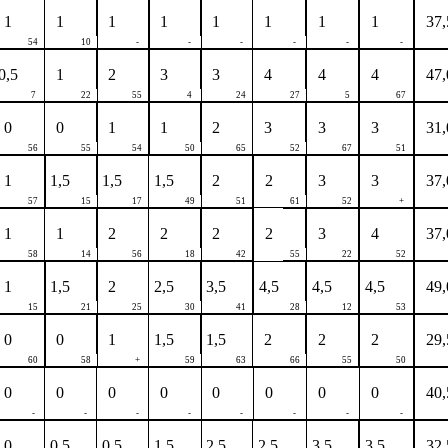
1
1
1
1
1
1
1
1
37,
54
10
-
-
-
-
-
-
0,5
1
2
3
3
4
4
4
47,
7
22
55
4
24
27
5
67
0
0
1
1
2
3
3
3
31,
56
55
54
50
65
52
67
51
1
1,5
1,5
1,5
2
2
3
3
37,
57
15
17
49
51
61
52
+
1
1
2
2
2
2
3
4
37,
58
14
56
18
42
55
22
52
1
1,5
2
2,5
3,5
4,5
4,5
4,5
49,
15
21
25
30
41
28
12
53
0
0
1
1,5
1,5
2
2
2
29,
60
58
+
59
63
66
55
50
0
0
0
0
0
0
0
0
40,
-
-
-
-
-
-
-
-
0
0,5
0,5
1,5
2,5
2,5
3,5
3,5
32,