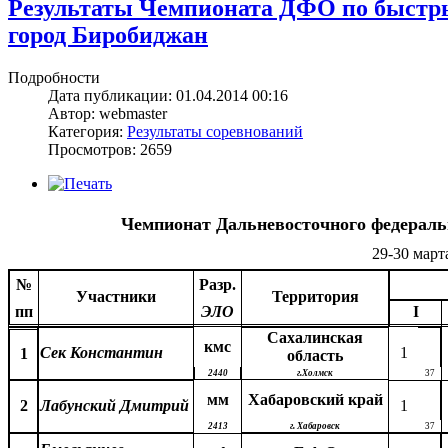
Результаты Чемпионата ДФО по быстрым
город Биробиджан
Подробности
Дата публикации: 01.04.2014 00:16
Автор: webmaster
Категория:
Результаты соревнований
Просмотров: 2659
Чемпионат Дальневосточного федераль
29-30 март
№
Разр.
Участники
Территория
пп
ЭЛО
I
Сахалинская
кмс
Сек Константин
1
1
область
2440
г.Холмск
37
мм
Хабаровский край
2
Лабунский Дмитрий
1
2413
г. Хабаровск
37