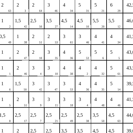
2
2
2
3
4
5
5
6
42,
63
3
64
46
34
31
21
29
1
1,5
2,5
3,5
4,5
4,5
5,5
5,5
46,
2
42
50
27
14
10
20
12
0,5
1
2
2
3
3
4
4
41,
49
38
51
53
61
46
41
34
1
2
2
3
4
5
5
5
43,
4
47
10
35
36
53
6
5
1
2
3
3
4
4
4
5
43,
1
46
4
10
38
2
32
61
1
1,5
3
3
3
4
4
5
39,
6
50
42
47
53
36
35
14
1
2
3
3
3
3
4
4
41,
5
51
9
11
18
4
48
46
1,5
2,5
2,5
2,5
2,5
2,5
3,5
4,5
44,
8
17
7
21
49
38
50
63
1
2
2,5
2,5
3,5
3,5
4,5
4,5
39,