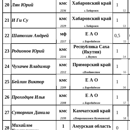
кмс
Хабаровский край
20
Лян Юрий
1
2236
г. Хабаровск
52
кмс
Хабаровский край
21
И Ги Су
1
2229
г. Хабаровск
53
мф
Е А О
22
Шатохин Андрей
0,5
2217
г. Биробиджан
15
Республика Саха
кмс
23
Родионов Юрий
1
(Якутия)
2216
г. Якутск
54
кмс
Приморский край
24
Чухачев Владимир
1
2212
г.Владивосток
55
кмс
Е А О
25
Бейлин Виктор
1
2209
г. Биробиджан
56
кмс
Е А О
26
Проходцев Илья
1
2208
г. Биробиджан
57
кмс
Камчатский край
27
Сутормин Данила
1
2199
г.Петропавловск-Камчатский
58
Михайлов
1
Амурская область
28
0