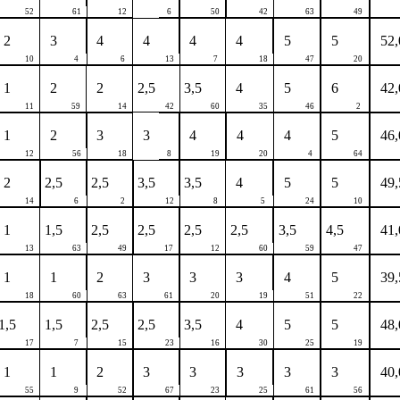
52
61
12
6
50
42
63
49
2
3
4
4
4
4
5
5
52,
10
4
6
13
7
18
47
20
1
2
2
2,5
3,5
4
5
6
42,
11
59
14
42
60
35
46
2
1
2
3
3
4
4
4
5
46,
12
56
18
8
19
20
4
64
2
2,5
2,5
3,5
3,5
4
5
5
49,
14
6
2
12
8
5
24
10
1
1,5
2,5
2,5
2,5
2,5
3,5
4,5
41,
13
63
49
17
12
60
59
47
1
1
2
3
3
3
4
5
39,
18
60
63
61
20
19
51
22
1,5
1,5
2,5
2,5
3,5
4
5
5
48,
17
7
15
23
16
30
25
19
1
1
2
3
3
3
3
3
40,
55
9
52
67
23
25
61
56