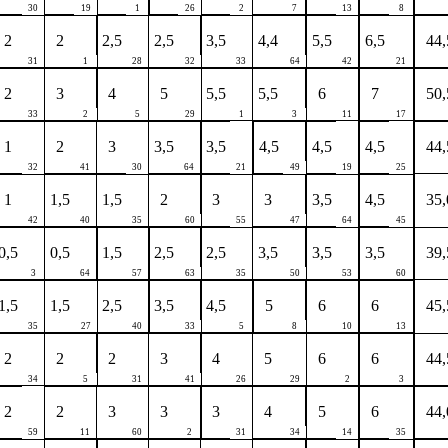
30
19
1
26
2
7
13
8
2
2
2,5
2,5
3,5
4,4
5,5
6,5
44,
31
1
28
32
33
64
42
21
2
3
4
5
5,5
5,5
6
7
50,
33
2
5
29
1
3
11
17
1
2
3
3,5
3,5
4,5
4,5
4,5
44,
32
41
30
64
21
49
19
25
1
1,5
1,5
2
3
3
3,5
4,5
35,
42
40
35
60
55
47
64
45
0,5
0,5
1,5
2,5
2,5
3,5
3,5
3,5
39,
3
64
57
63
35
50
53
60
1,5
1,5
2,5
3,5
4,5
5
6
6
45,
35
27
40
33
5
8
10
13
2
2
2
3
4
5
6
6
44,
34
5
31
41
26
29
2
3
2
2
3
3
3
4
5
6
44,
59
11
60
2
31
34
14
35