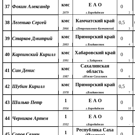
кмс
Е А О
37
Фокин Александр
0
2079
г. Биробиджан
2
кмс
Камчатский край
38
Легенько Сергей
0,5
2066
г.Петропавловск-Камчатский
3
кмс
Приморский край
39
Старков Дмитрий
0
2003
г. Владивосток
4
кмс
Хабаровский край
40
Карпинский Кирилл
0
1991
г. Хабаровск
5
Сахалинская
кмс
41
Син Денис
0
область
1987
г.Южно-Сахалинск
6
кмс
Приморский край
42
Шубин Кирилл
0,5
1978
г.Владивосток
7
1
Е А О
43
Шилько Петр
0
1956
г. Биробиджан
10
1
Е А О
44
Черников Артем
0
1932
г.Биробиджан
-
Республика Саха
1
45
Соров Семен
0