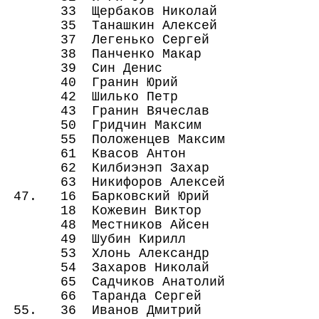
33 Щербаков Николай 1b0 
35 Танашкин Алексей 3b0
37 Легенько Сергей 5b0 
38 Панченко Макар 6w1
39 Син Денис 7b1 19w
40 Гранин Юрий 8w0 5
42 Шилько Петр 10w0 5
43 Гранин Вячеслав 11b0 
50 Гридчин Максим 18w1
55 Положенцев Максим 23b0
61 Квасов Антон 29b0 4
62 Килбиэнэп Захар 30w0
63 Никифоров Алексей 31b0
47. 16 Барковский Юрий 48b
18 Кожевин Виктор 50b0 
48 Местников Айсен 16wЅ
49 Шубин Кирилл 17bЅ 3
53 Хлонь Александр 21b0 
54 Захаров Николай 22wЅ
65 Садчиков Анатолий 66bЅ
66 Таранда Сергей 65wЅ 
55. 36 Иванов Дмитрий -