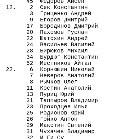
45 Федоров Айсен 13b1 
12. 2 Сек Константин 34bЅ
3 Гриценко Андрей 35w1 
9 Егоров Дмитрий 41w1 
17 Бородинов Дмитрий 49w
20 Пахомов Руслан 52bЅ 
22 Шатохин Андрей 54bЅ 
24 Васильев Василий 56b1
28 Бирюков Михаил 60b1
34 Бурдюг Константин 2wЅ
52 Местников Айтал 20wЅ
22. 6 Корнюшин Николай 38b
7 Неверов Анатолий 39w0
8 Рычков Олег 40b1 27
11 Костин Анатолий 43w1
13 Пуриц Юрий 45w0 5
21 Таппыров Владимир 53w
23 Проходцев Илья 55w1
25 Родионов Юрий 57w1
26 Гойко Антон 58b1 5
29 Макотин Евгений 61w1
31 Чухачев Владимир 63w1
32 И Ги Су 64b1 15w