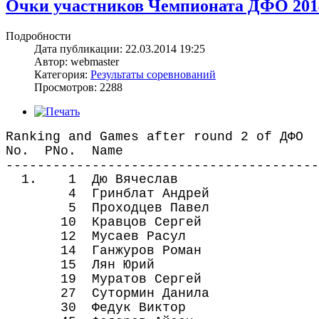
Очки участников Чемпионата ДФО 2014 
Подробности
Дата публикации: 22.03.2014 19:25
Автор: webmaster
Категория:
Результаты соревнований
Просмотров: 2288
Ranking and Games after round 2 of ДФО
No. PNo. Name R1 R
----------------------------------------
1. 1 Дю Вячеслав 33w1 
4 Гринблат Андрей + 2
5 Проходцев Павел 37w1 
10 Кравцов Сергей 42b1 
12 Мусаев Расул 44b1 3
14 Ганжуров Роман 46b1 
15 Лян Юрий 47w1 3
19 Муратов Сергей 51w1 
27 Сутормин Данила 59w1
30 Федук Виктор 62b1 