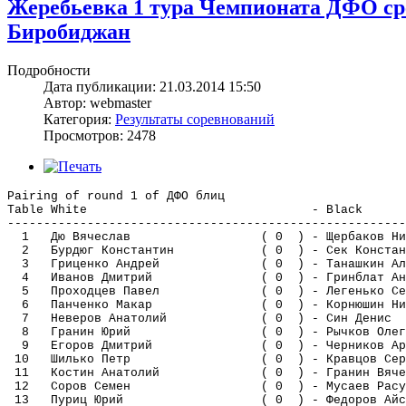
Жеребьевка 1 тура Чемпионата ДФО среди
Биробиджан
Подробности
Дата публикации: 21.03.2014 15:50
Автор: webmaster
Категория:
Результаты соревнований
Просмотров: 2478
Pairing of round 1 of ДФО блиц
Table White - B
-------------------------------------------------------
1 Дю Вячеслав ( 0 ) - Щербак
2 Бурдюг Константин ( 0 ) - Сек
3 Гриценко Андрей ( 0 ) - Танаш
4 Иванов Дмитрий ( 0 ) - Гринб
5 Проходцев Павел ( 0 ) - Леге
6 Панченко Макар ( 0 ) - Корню
7 Неверов Анатолий ( 0 ) - 
8 Гранин Юрий ( 0 ) - Рычк
9 Егоров Дмитрий ( 0 ) - Черн
10 Шилько Петр ( 0 ) - Кравц
11 Костин Анатолий ( 0 ) - Гран
12 Соров Семен ( 0 ) - Муса
13 Пуриц Юрий ( 0 ) - Федор