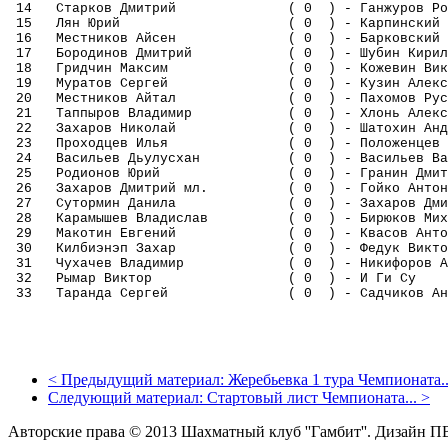
14 Старков Дмитрий ( 0 ) - Ганж
15 Лян Юрий ( 0 ) - Карпинск
16 Местников Айсен ( 0 ) - Барк
17 Бородинов Дмитрий ( 0 ) - Шу
18 Гридчин Максим ( 0 ) - Коже
19 Муратов Сергей ( 0 ) - Кузин
20 Местников Айтал ( 0 ) - Пахо
21 Таппыров Владимир ( 0 ) - Хлон
22 Захаров Николай ( 0 ) - Шато
23 Проходцев Илья ( 0 ) - Положе
24 Васильев Дьулусхан ( 0 ) - Васи
25 Родионов Юрий ( 0 ) - Грани
26 Захаров Дмитрий мл. ( 0 ) - 
27 Сутормин Данила ( 0 ) - Захаров
28 Карамышев Владислав ( 0 ) - Би
29 Макотин Евгений ( 0 ) - Ква
30 Килбиэнэп Захар ( 0 ) - Фед
31 Чухачев Владимир ( 0 ) - Никиф
32 Рымар Виктор ( 0 ) - И
33 Таранда Сергей ( 0 ) - Садчик
<
Предыдущий материал:
Жеребьевка 1 тура Чемпионата..
Следующий материал:
Стартовый лист Чемпионата...
>
Авторские права © 2013 Шахматный клуб ''Гамбит''.
Дизайн П