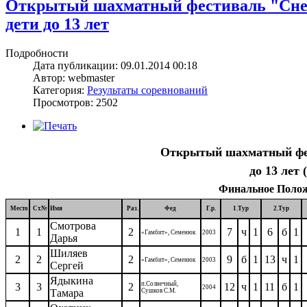
Открытый шахматный фестиваль "Снежн
дети до 13 лет
Подробности
Дата публикации: 09.01.2014 00:18
Автор: webmaster
Категория:
Результаты соревнований
Просмотров: 2502
Открытый шахматный фес
до 13 лет 
Финальное Положе
Место
Ст.№
Имя
Раз.
Фед
Г.р.
1.Тур
2.Тур
Смотрова
1
1
2
7
ч
1
6
б
1
«Гамбит», Семенюк
2003
Дарья
Шиляев
2
2
2
9
б
1
13
ч
1
«Гамбит», Семенюк
2003
Сергей
Ядыкина
п.Солнечный,
3
3
2
12
ч
1
11
б
1
2004
Тамара
Сушков С.М.