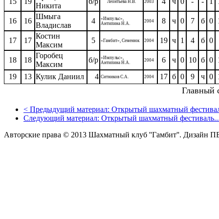
15
19
б/р
4
ч
0
-
-
1
Леонтьева Н.В.
2003
Никита
Шмыга
«Импульс»,
16
16
4
8
ч
0
7
б
0
2004
Владислав
Антипина Н.А.
Костин
17
17
5
19
ч
1
4
б
0
«Гамбит», Семенюк
2004
Максим
Горобец
«Импульс»,
18
18
б/р
6
ч
0
10
б
0
2004
Максим
Антипина Н.А.
19
13
Кулик Даниил
4
17
б
0
9
ч
0
Ситников С.А.
2004
Главный 
<
Предыдущий материал:
Открытый шахматный фестиваль
Следующий материал:
Открытый шахматный фестиваль..
Авторские права © 2013 Шахматный клуб ''Гамбит''.
Дизайн П