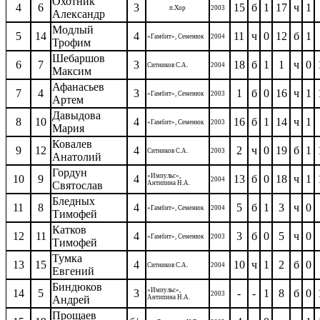
Охотник
4
6
3
15
б
1
17
ч
1
п.Хор
2003
Александр
Модлый
5
14
4
11
ч
0
12
б
1
«Гамбит», Семенюк
2004
Трофим
Шебаршов
6
7
3
18
б
1
1
ч
0
Ситников С.А.
2004
Максим
Афанасьев
7
4
3
1
б
0
16
ч
1
«Гамбит», Семенюк
2003
Артем
Давыдова
8
10
4
16
б
1
14
ч
1
«Гамбит», Семенюк
2003
Мария
Ковалев
9
12
4
2
ч
0
19
б
1
Ситников С.А.
2003
Анатолий
Гордун
«Импульс»,
10
9
4
13
б
0
18
ч
1
2004
Святослав
Антипина Н.А.
Бледных
11
8
4
5
б
1
3
ч
0
«Гамбит», Семенюк
2004
Тимофей
Катков
12
11
4
3
б
0
5
ч
0
«Гамбит», Семенюк
2003
Тимофей
Тумка
13
15
4
10
ч
1
2
б
0
Ситников С.А.
2004
Евгений
Биндюков
«Импульс»,
14
5
3
-
-
1
8
б
0
2003
Андрей
Антипина Н.А.
Прощаев