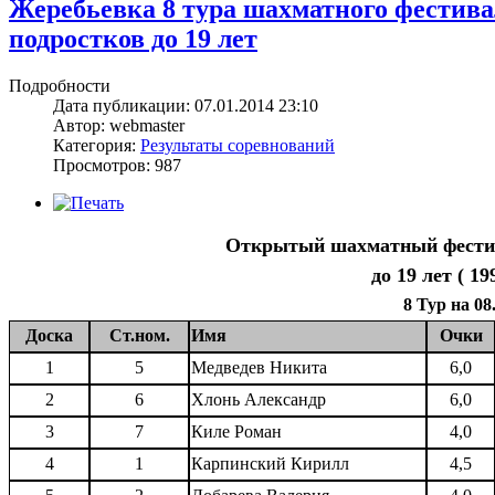
Жеребьевка 8 тура шахматного фестива
подростков до 19 лет
Подробности
Дата публикации: 07.01.2014 23:10
Автор: webmaster
Категория:
Результаты соревнований
Просмотров: 987
Открытый шахматный фестив
до 19 лет ( 19
8 Тур на 08
Доска
Ст.ном.
Имя
Очки
1
5
Медведев Никита
6,0
2
6
Хлонь Александр
6,0
3
7
Киле Роман
4,0
4
1
Карпинский Кирилл
4,5