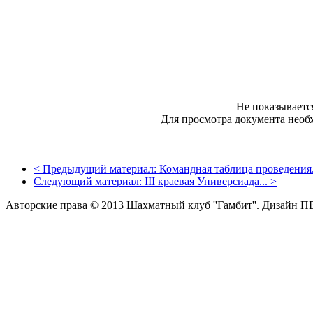
Не показываетс
Для просмотра документа необ
<
Предыдущий материал:
Командная таблица проведения.
Следующий материал:
III краевая Универсиада...
>
Авторские права © 2013 Шахматный клуб ''Гамбит''.
Дизайн П