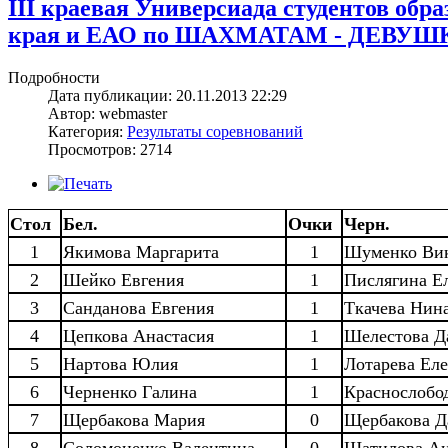
III краевая Универсиада студентов об
края и ЕАО по ШАХМАТАМ - ДЕВУШКИ,
Подробности
Дата публикации: 20.11.2013 22:29
Автор: webmaster
Категория:
Результаты соревнований
Просмотров: 2714
Стол
Бел.
Очки
Черн.
1
Якимова Маргарита
1
Шуменко Ви
2
Шейко Евгения
1
Пислягина Е
3
Санданова Евгения
1
Ткачева Нин
4
Цепкова Анастасия
1
Шелестова Д
5
Нартова Юлия
1
Лотарева Ел
6
Черненко Галина
1
Краснослобо
7
Щербакова Мария
0
Щербакова Д
8
Соломоненко Валентина
0
Шатилова Ан