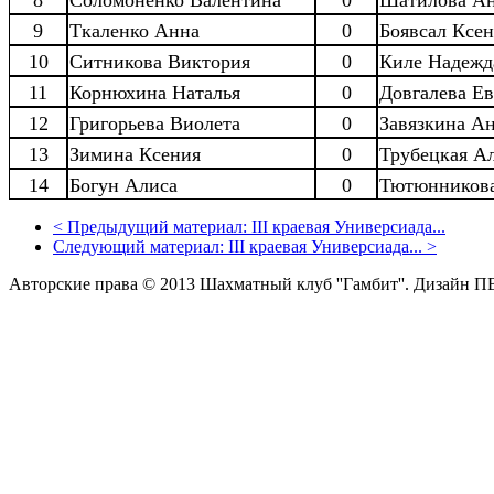
9
Ткаленко Анна
0
Боявсал Ксе
10
Ситникова Виктория
0
Киле Надежд
11
Корнюхина Наталья
0
Довгалева Ев
12
Григорьева Виолета
0
Завязкина Ан
13
Зимина Ксения
0
Трубецкая А
14
Богун Алиса
0
Тютюнникова
<
Предыдущий материал:
III краевая Универсиада...
Следующий материал:
III краевая Универсиада...
>
Авторские права © 2013 Шахматный клуб ''Гамбит''.
Дизайн П