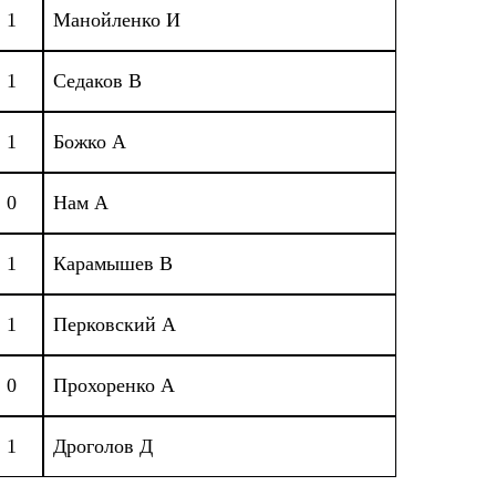
1
Манойленко И
1
Седаков В
1
Божко А
0
Нам А
1
Карамышев В
1
Перковский А
0
Прохоренко А
1
Дроголов Д