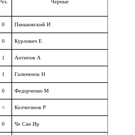
Рез.
Черные
0
Паньковский И
0
Курлович Е
1
Антипов А
1
Галюченок Н
0
Федорченко М
=
Колчеганов Р
0
Че Сан Ир