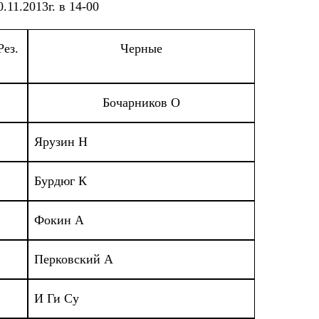
0.11.2013г. в 14-00
Рез.
Черные
Бочарников О
Ярузин Н
Бурдюг К
Фокин А
Перковский А
И Ги Су