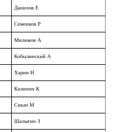
Данилов Е
Семенков Р
Милюков А
Кобылинский А
Харин Н
Калинин К
Сикач М
Шалыгин З