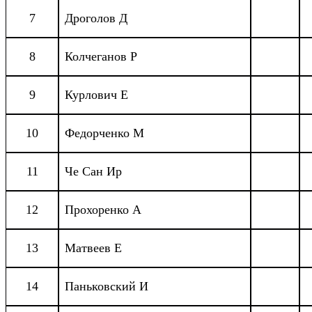
7
Дроголов Д
8
Колчеганов Р
9
Курлович Е
10
Федорченко М
11
Че Сан Ир
12
Прохоренко А
13
Матвеев Е
14
Паньковский И