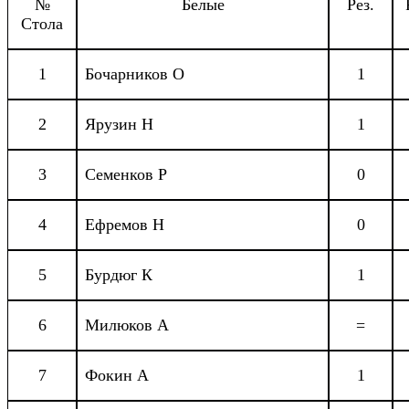
№
Белые
Рез.
Стола
1
Бочарников О
1
2
Ярузин Н
1
3
Семенков Р
0
4
Ефремов Н
0
5
Бурдюг К
1
6
Милюков А
=
7
Фокин А
1