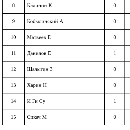
8
Калинин К
0
9
Кобылинский А
0
10
Матвеев Е
0
11
Данилов Е
1
12
Шалыгин З
0
13
Харин Н
0
14
И Ги Су
1
15
Сикач М
0