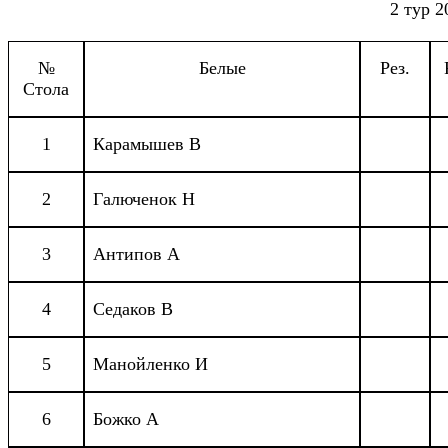
2 тур 2
№
Белые
Рез.
Стола
1
Карамышев В
2
Галюченок Н
3
Антипов А
4
Седаков В
5
Манойленко И
6
Божко А