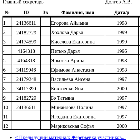
Главный секретарь
Долгов А.В.
№
ID
Зв
Фамилия, имя
Дата/р
1
24136611
Егорова Айыына
1998
2
Хохлова Дарья
1999
24182729
3
24174599
Киселева Екатерина
1999
4
4164318
Петько Дарья
1996
5
4164318
Ярызько Арина
1998
6
34119946
Ефимова Анастасия
1998
7
24179248
Васильева Айсена
1997
8
34117390
Ковтоенко Яна
2000
9
24182729
Бэ Татьяна
1997
10
24136611
Минайлова Полина
1997
11
Ягодкина Екатерина
1997
12
Мариковская Софья
2000
<
Предыдущий материал:
Жеребьевка участников...