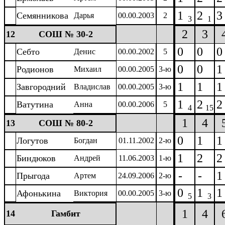
1
2
3
Семянникова
Дарья
00.00.2003
2
3
1
2
3
12
СОШ № 30-2
0
0
0
Себто
Денис
00.00.2002
5
0
0
1
Родионов
Михаил
00.00.2005
3-ю
1
1
1
Завгородний
Владислав
00.00.2005
3-ю
1
2
2
Ватутина
Анна
00.00.2006
5
4
15
1
4
13
СОШ № 80-2
0
1
1
Логутов
Богдан
01.11.2002
2-ю
1
2
2
Биндюков
Андрей
11.06.2003
1-ю
-
-
1
Прыгода
Артем
24.09.2006
2-ю
0
1
1
Афонькина
Виктория
00.00.2005
3-ю
5
3
1
4
14
Гамбит