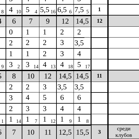
4
5
5,5
6,5
7,5
1
8
10
4
16
6
5
4
6
7
9
12
14,5
12
0
1
1
2
2
2
2
3
2
3,5
1
1
2
3
4
3
3
4
4
5
9
2
14
13
18
17
5
8
10
12
14,5
14,5
11
2
2
3
3,5
3,5
4
5
6
6
3
2
3
3
4
4
1
1
1
1
1
1
14
7
12
9
8
среди
6
7
10
11
12,5
15,5
3
клубов