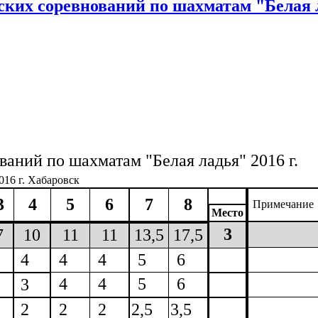
йских соревнований по шахматам "Белая 
аний по шахматам "Белая ладья" 2016 г.
016 г. Хабаровск
3
4
5
6
7
8
Примечание
Место
3
7
10
11
11
13,5
17,5
4
4
4
5
6
4
4
5
6
3
2
2
2
2,5
3,5