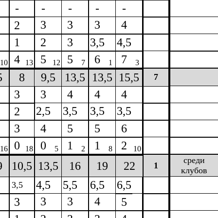
-
-
-
-
-
3
3
3
4
2
1
2
3
3,5
4,5
4
5
5
6
7
10
13
12
7
1
3
5
8
9,5
13,5
13,5
15,5
7
3
3
4
4
4
2,5
3,5
3,5
3,5
2
3
4
5
5
6
0
0
1
1
2
16
18
5
2
8
10
среди
9
10,5
13,5
16
19
22
1
клубов
4,5
5,5
6,5
6,5
3,5
3
3
4
3
5