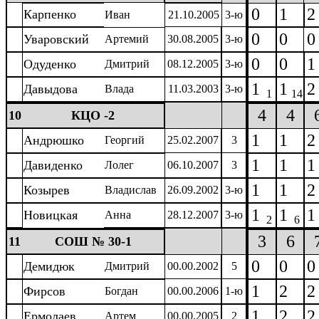
0
1
2
Карпенко
Иван
21.10.2005
3-ю
0
0
0
Уваровский
Артемий
30.08.2005
3-ю
0
0
1
Одуденко
Дмитрий
08.12.2005
3-ю
1
1
2
Давыдова
Влада
11.03.2003
3-ю
1
14
4
4
10
КЦО -2
1
1
2
Андрюшко
Георгий
25.02.2007
3
1
1
1
Давиденко
Лолег
06.10.2007
3
1
1
2
Козырев
Владислав
26.09.2002
3-ю
1
1
1
Новицкая
Анна
28.12.2007
3-ю
2
6
3
6
11
СОШ № 30-1
0
0
0
Демидюк
Дмитрий
00.00.2002
5
1
2
2
Фирсов
Богдан
00.00.2006
1-ю
1
2
2
Ермолаев
Артем
00.00.2005
2