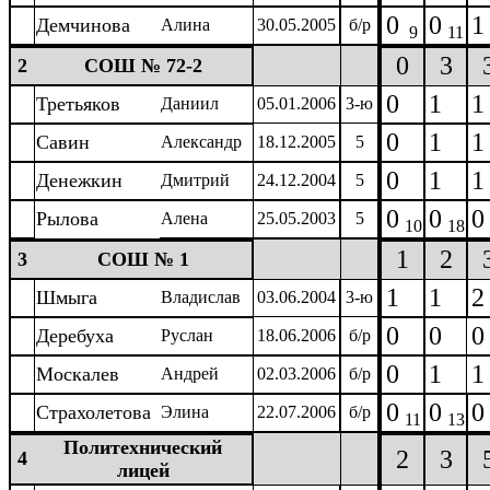
0
0
1
Демчинова
Алина
30.05.2005
б/р
9
11
0
3
2
СОШ № 72-2
0
1
1
Третьяков
Даниил
05.01.2006
3-ю
0
1
1
Савин
Александр
18.12.2005
5
0
1
1
Денежкин
Дмитрий
24.12.2004
5
0
0
0
Рылова
Алена
25.05.2003
5
10
18
1
2
3
СОШ № 1
1
1
2
Шмыга
Владислав
03.06.2004
3-ю
0
0
0
Деребуха
Руслан
18.06.2006
б/р
0
1
1
Москалев
Андрей
02.03.2006
б/р
0
0
0
Страхолетова
Элина
22.07.2006
б/р
11
13
Политехнический
2
3
4
лицей