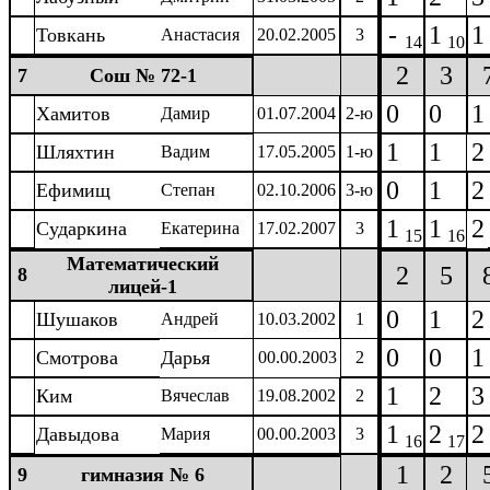
-
1
1
Товкань
Анастасия
20.02.2005
3
14
10
2
3
7
Сош № 72-1
0
0
1
Хамитов
Дамир
01.07.2004
2-ю
1
1
2
Шляхтин
Вадим
17.05.2005
1-ю
0
1
2
Ефимищ
Степан
02.10.2006
3-ю
1
1
2
Сударкина
Екатерина
17.02.2007
3
15
16
Математический
2
5
8
лицей-1
0
1
2
Шушаков
Андрей
10.03.2002
1
0
0
1
Смотрова
Дарья
00.00.2003
2
1
2
3
Ким
Вячеслав
19.08.2002
2
1
2
2
Давыдова
Мария
00.00.2003
3
16
17
1
2
9
гимназия № 6