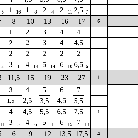
1
1
2
2
2,5
5
16
8
4
11
7
7
8
10
13
16
17
6
1
2
3
4
4
2
3
4
4,5
2
2
2
2
2
2
3
4
5
6
6,5
2
1
13
14
10
6
8
11,5
15
19
23
27
1
3
4
5
6
7
2,5
4,5
3,5
5,5
1,5
4
4,5
5,5
6,5
7,5
1
3
4
5
6
7
11
5
6
1
15
13
5
6
9
12
13,5
17,5
4