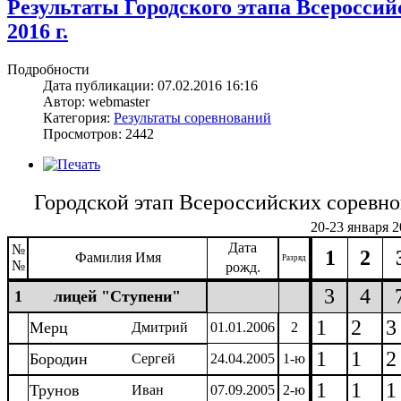
Результаты Городского этапа Всеросси
2016 г.
Подробности
Дата публикации: 07.02.2016 16:16
Автор: webmaster
Категория:
Результаты соревнований
Просмотров: 2442
Городской этап Всероссийских соревнов
20-23 января 2
Дата
№
1
2
Фамилия Имя
Разряд
№
рожд.
3
4
1
лицей "Ступени"
1
2
3
Мерц
Дмитрий
01.01.2006
2
1
1
2
Бородин
Сергей
24.04.2005
1-ю
1
1
1
Трунов
Иван
07.09.2005
2-ю