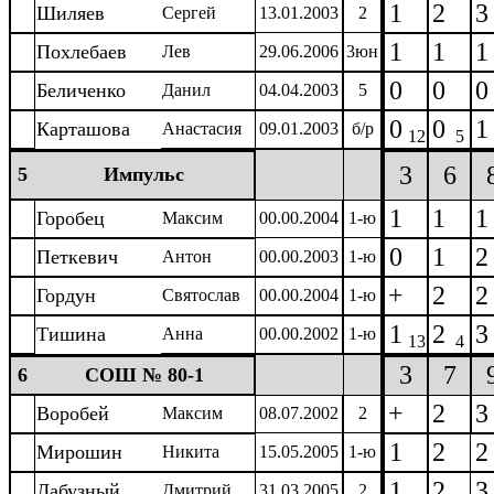
1
2
3
Шиляев
Сергей
13.01.2003
2
1
1
1
Похлебаев
Лев
29.06.2006
3юн
0
0
0
Беличенко
Данил
04.04.2003
5
0
0
1
Карташова
Анастасия
09.01.2003
б/р
12
5
3
6
5
Импульс
1
1
1
Горобец
Максим
00.00.2004
1-ю
0
1
2
Петкевич
Антон
00.00.2003
1-ю
+
2
2
Гордун
Святослав
00.00.2004
1-ю
1
2
3
Тишина
Анна
00.00.2002
1-ю
13
4
3
7
6
СОШ № 80-1
+
2
3
Воробей
Максим
08.07.2002
2
1
2
2
Мирошин
Никита
15.05.2005
1-ю
1
2
3
Лабузный
Дмитрий
31.03.2005
2