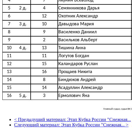
4
7
Якунин Всеволод
5
2 д.
4
Семянникова Дарья
6
12
Охотник Александр
7
3 д.
10
Давыдова Мария
8
9
Василенко Даниил
9
2
Васильков Альберт
10
4 д.
13
Тишина Анна
11
11
Логутов Богдан
12
15
Каландаров Руслан
13
16
Прощаев Никита
14
8
Биндюков Андрей
15
14
Асадуллин Александр
16
5 д.
3
Ермолович Яна
Главный судья, судья ВК 
<
Предыдущий материал:
Этап Кубка России "Снежная...
Следующий материал:
Этап Кубка России "Снежная...
>