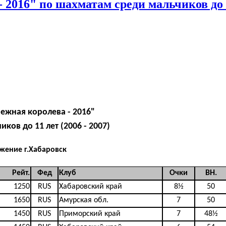
 2016" по шахматам среди мальчиков до 
нежная королева - 2016"
ков до 11 лет (2006 - 2007)
жение г.Хабаровск
Рейт.
Фед
Клуб
Очки
BH.
1250
RUS
Хабаровский край
8½
50
1650
RUS
Амурская обл.
7
50
1450
RUS
Приморский край
7
48½