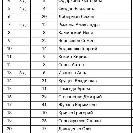
4
3 д.
5
Сударкина Екатерина
5
4 д.
4
Скидан Елизавета
6
20
Либерман Семен
7
5 д.
12
Рыжепа Александра
8
8
Каминский Илья
9
32
Чернышев Семен
10
14
Андрюшко Георгий
11
9
Кожин Кирилл
12
3
Серов Антон
13
6 д.
6
Иванова Анна
14
31
Хрущев Владислав
15
11
Прыгода Артем
16
29
Степаненко Дмитрий
17
41
Жураев Каримжон
18
10
Кричко Григорий
19
26
Серпокрылов Степан
20
15
Давиденко Олег