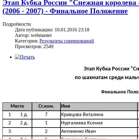
Этап Кубка России "Снежная королева -
(2006 - 2007) - Финальное Положение
Подробности
Дата публикации: 10.01.2016 23:18
Автор: webmaster
Категория:
Результаты соревнований
Просмотров: 2549
Этап Кубка России "С
по шахматам среди мальчи
Финальное Поло
Место
Ст.ном.
Имя
1
1 д.
7
Кравцова Виталина
2
2 д.
1
Нургалиева Ксения
3
2
Антоненко Иван