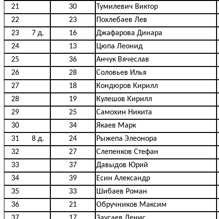
21
30
Тумилевич Виктор
22
23
Похлебаев Лев
23
7 д.
16
Джафарова Динара
24
13
Цюпа Леонид
25
36
Анчук Вячеслав
26
28
Соловьев Илья
27
18
Кондюров Кирилл
28
19
Кулешов Кирилл
29
25
Самохин Никита
30
34
Якаев Марк
31
8 д.
24
Рыжепа Элеонора
32
27
Слепенков Стефан
33
37
Давыдов Юрий
34
39
Есин Александр
35
33
Шибаев Роман
36
21
Обручников Максим
37
17
Заусаев Денис