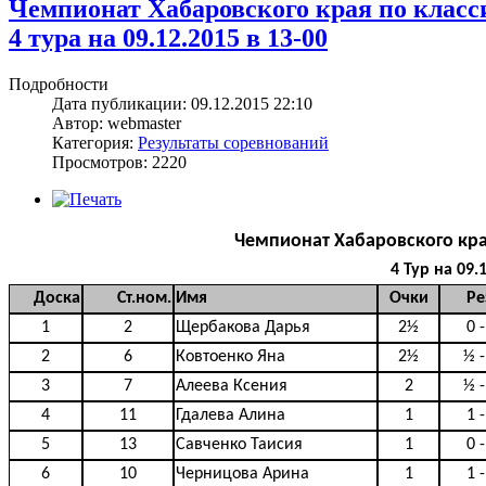
Чемпионат Хабаровского края по клас
4 тура на 09.12.2015 в 13-00
Подробности
Дата публикации: 09.12.2015 22:10
Автор: webmaster
Категория:
Результаты соревнований
Просмотров: 2220
Чемпионат Хабаровского кр
4 Тур на 09.
Доска
Ст.ном.
Имя
Очки
Ре
1
2
Щербакова Дарья
2½
0 -
2
6
Ковтоенко Яна
2½
½ -
3
7
Алеева Ксения
2
½ -
4
11
Гдалева Алина
1
1 -
5
13
Савченко Таисия
1
0 -
6
10
Черницова Арина
1
1 -