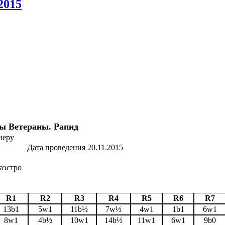
2015
ы Ветераны. Рапид
неру
Дата проведения 20.11.2015
аэстро
R1
R2
R3
R4
R5
R6
R7
13b1
5w1
11b½
7w½
4w1
1b1
6w1
8w1
4b½
10w1
14b½
11w1
6w1
9b0