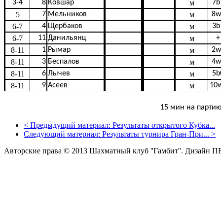
3-4
8
Ковшар
м
7b
5
7
Мельников
м
8w
6-7
4
Щербаков
м
3b
6-7
11
Данильянц
м
+
8-11
1
Рымар
м
2w
8-11
3
Беспалов
м
4w
8-11
6
Лычев
м
5b
8-11
9
Асеев
м
10
15 мин на парти
<
Предыдущий материал:
Результаты открытого Кубка...
Следующий материал:
Результаты турнира Гран-При...
>
Авторские права © 2013 Шахматный клуб ''Гамбит''.
Дизайн П