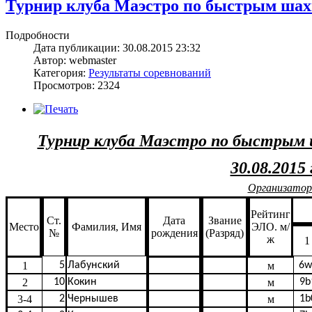
Турнир клуба Маэстро по быстрым шахм
Подробности
Дата публикации: 30.08.2015 23:32
Автор: webmaster
Категория:
Результаты соревнований
Просмотров: 2324
Турнир клуба Маэстро по быстрым 
30.08.2015 
Организатор
Рейтинг
Ст.
Дата
Звание
Место
Фамилия, Имя
ЭЛО. м/
№
рождения
(Разряд)
ж
1
1
5
Лабунский
м
6w
2
10
Кокин
м
9b
3-4
2
Чернышев
м
1b