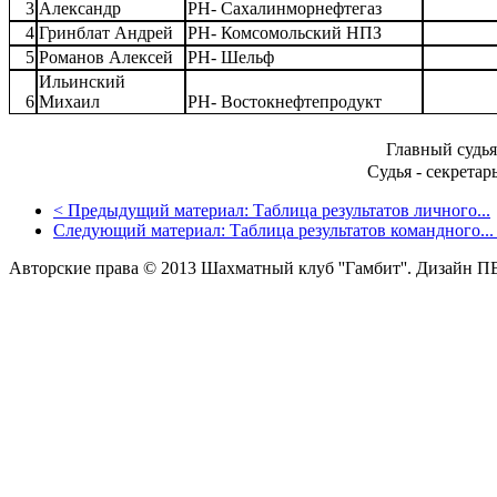
3
Александр
РН- Сахалинморнефтегаз
4
Гринблат Андрей
РН- Комсомольский НПЗ
5
Романов Алексей
РН- Шельф
Ильинский
6
Михаил
РН- Востокнефтепродукт
Главный судья
Судья - секрета
<
Предыдущий материал:
Таблица результатов личного...
Следующий материал:
Таблица результатов командного...
Авторские права © 2013 Шахматный клуб ''Гамбит''.
Дизайн П