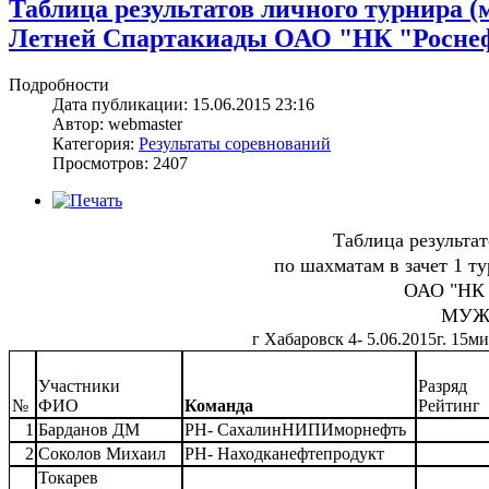
Таблица результатов личного турнира (
Летней Спартакиады ОАО "НК "Роснефть
Подробности
Дата публикации: 15.06.2015 23:16
Автор: webmaster
Категория:
Результаты соревнований
Просмотров: 2407
Таблица результа
по шахматам в зачет 1 т
ОАО "НК 
МУЖ
г Хабаровск 4- 5.06.2015г. 15
Участники
Разряд
№
ФИО
Команда
Рейтинг
1
Барданов ДМ
РН- СахалинНИПИморнефть
2
Соколов Михаил
РН- Находканефтепродукт
Токарев