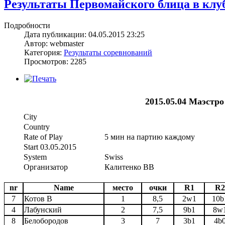
Результаты Первомайского блица в клуб
Подробности
Дата публикации: 04.05.2015 23:25
Автор: webmaster
Категория:
Результаты соревнований
Просмотров: 2285
2015.05.04 Маэстр
City
Country
Rate of Play
5 мин на партию каждому
Start 03.05.2015
System
Swiss
Организатор
Калитенко ВВ
nr
Name
место
очки
R1
R2
7
Котов В
1
8,5
2w1
10b
4
Лабунский
2
7,5
9b1
8w
8
Белобородов
3
7
3b1
4b