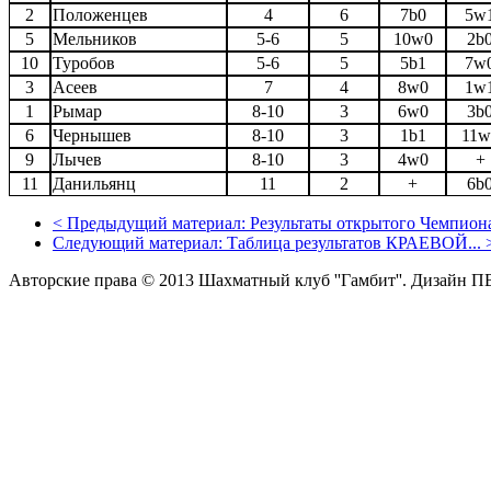
2
Положенцев
4
6
7b0
5w
5
Мельников
5-6
5
10w0
2b
10
Туробов
5-6
5
5b1
7w
3
Асеев
7
4
8w0
1w
1
Рымар
8-10
3
6w0
3b
6
Чернышев
8-10
3
1b1
11w
9
Лычев
8-10
3
4w0
+
11
Данильянц
11
2
+
6b
<
Предыдущий материал:
Результаты открытого Чемпиона
Следующий материал:
Таблица результатов КРАЕВОЙ...
Авторские права © 2013 Шахматный клуб ''Гамбит''.
Дизайн П