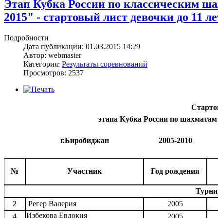
Этап Кубка России по классическим ш
2015" - стартовый лист девочки до 11 ле
Подробности
Дата публикации: 01.03.2015 14:29
Автор: webmaster
Категория:
Результаты соревнований
Просмотров: 2537
Старто
этапа Кубка России по шахматам
г.Биробиджан
2005-2010
№
Участник
Год рождения
Турни
2
Регер Валерия
2005
Избекова Евдокия
4
2005