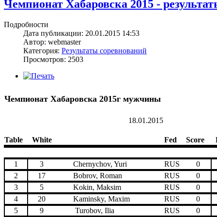
Чемпионат Хабаровска 2015 - результат
Подробности
Дата публикации: 20.01.2015 14:53
Автор: webmaster
Категория:
Результаты соревнований
Просмотров: 2503
Чемпионат Хабаровска 2015г мужчины
18.01.2015
Table
White
Fed
Score
1
3
Chernychov, Yuri
RUS
0
2
17
Bobrov, Roman
RUS
0
3
5
Kokin, Maksim
RUS
0
4
20
Kaminsky, Maxim
RUS
0
5
9
Turobov, Ilia
RUS
0