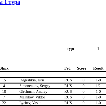
ы 1 тура
тур:
1
Black
Fed
Score
Result
15
Algeshkin, Iurii
RUS
0
1-0
4
Simonenkov, Sergey
RUS
0
1/2
18
Girchman, Andrey
RUS
0
1-0
7
Melnikov. Viktor
RUS
0
1-0
22
Lychev, Vasilii
RUS
0
1-0