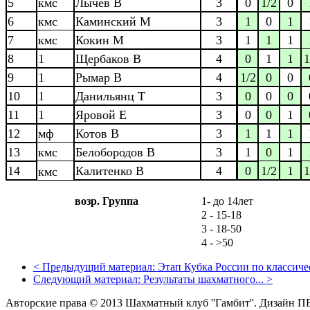
5
кмс
Лычёв В
3
0
1/2
0
6
кмс
Каминский М
3
1
0
1
7
кмс
Кокин М
3
1
1
1
8
1
Щербаков В
4
0
1
1
1
9
1
Рымар В
4
1/2
0
0
10
1
Данильянц Т
3
0
0
0
11
1
Яровой Е
3
0
0
1
12
мф
Котов В
3
1
1
1
13
кмс
Белобородов В
3
1
0
1
14
Калитенко В
4
0
1/2
1
1
кмс
возр. Группа
1- до 14лет
2 - 15-18
3 - 18-50
4 - >50
<
Предыдущий материал:
Этап Кубка России по классичес
Следующий материал:
Результаты шахматного...
>
Авторские права © 2013 Шахматный клуб ''Гамбит''.
Дизайн П