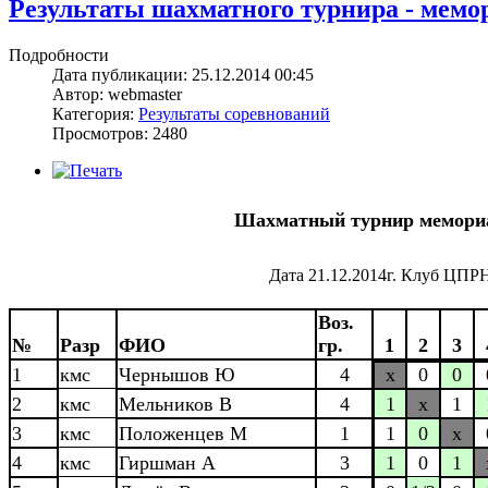
Результаты шахматного турнира - мемори
Подробности
Дата публикации: 25.12.2014 00:45
Автор: webmaster
Категория:
Результаты соревнований
Просмотров: 2480
Шахматный турнир мемориал
Дата 21.12.2014г. Клуб ЦПРН
Воз.
№
Разр
ФИО
гр.
1
2
3
1
кмс
Чернышов Ю
4
x
0
0
2
кмс
Мельников В
4
1
x
1
3
кмс
Положенцев М
1
1
0
x
4
кмс
Гиршман А
3
1
0
1