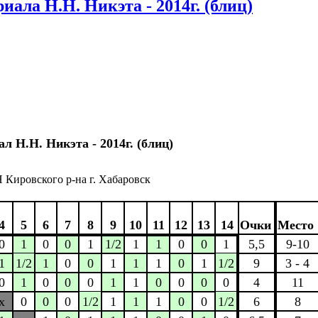
ала Н.Н. Никэта - 2014г. (блиц)
 Н.Н. Никэта - 2014г. (блиц)
 Кировского р-на г. Хабаровск
4
5
6
7
8
9
10
11
12
13
14
Очки
Место
0
1
0
0
1
1/2
1
1
0
0
1
5,5
9-10
1
1/2
1
0
0
1
1
1
0
1
1/2
9
3 - 4
0
1
0
0
0
1
1
0
0
0
0
4
11
x
0
0
0
1/2
1
1
1
0
0
1/2
6
8