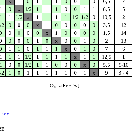
1
x
1
0
1
1
1
0
0
1
0
6,5
7
1
0
x
1/2
1
1
1
0
0
1
1
8,5
5
1
1
1/2
x
1
1
1
1
1/2
1/2
0
10,5
2
/2
0
0
0
x
1
0
0
0
0
0
3,5
12
0
0
0
0
0
x
1
0
0
0
0
1,5
14
0
0
0
0
1
0
x
0
0
1
0
2
13
0
1
1
0
1
1
1
x
0
1
0
7
6
1
1
1
1/2
1
1
1
1
x
1
1
12,5
1
1
0
0
1/2
1
1
0
0
0
x
0
5,5
9-10
/2
1
0
1
1
1
1
1
0
1
x
9
3 - 4
Судья Ким ЭД
ким...
ВВ