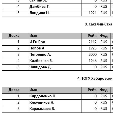
3
Саяпин А.
0
RUS
4
Дамбиев Т.
0
RUS
5
Ландина Н.
1921
RUS
3. Сахалин-Сах
Доска
Имя
Рейт.
Фед
1
И Ен Бок
2112
RUS
2
Попов А
1925
RUS
3
Петренко А.
2000
RUS
4
Килбиэнэп З.
1946
RUS
5
Чикидова Д.
0
RUS
4. ТОГУ Хабаровски
Доска
Имя
Рейт.
Фед
1
Кирдоненко П.
0
RUS
2
Ключников Н.
0
RUS
3
Карамышев В.
0
RUS