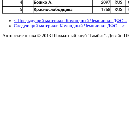
4
Божко А.
2097
RUS
5
Краснослободцева
1768
RUS
<
Предыдущий материал:
Командный Чемпионат ДФО...
Следующий материал:
Командный Чемпионат ДФО...
>
Авторские права © 2013 Шахматный клуб ''Гамбит''.
Дизайн П