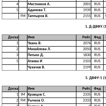
4
Местников А.
2001
RUS
5
Адамова Т.
1939
RUS
FM
Таппыров В.
2155
RUS
1. Д-ДВФУ (
Доска
Имя
Рейт.
Фед
1
Чхань В.
2076
RUS
2
Михайлова Л.
2050
RUS
3
Петько Д.
1830
RUS
5
Атаева И
2103
RUS
Чухачев В.
2199
RUS
5. ДВФУ-1 (
Доска
Имя
Рейт.
Фед
1
IM
Кравцов С.
2335
RUS
2
FM
Рычков О.
2333
RUS