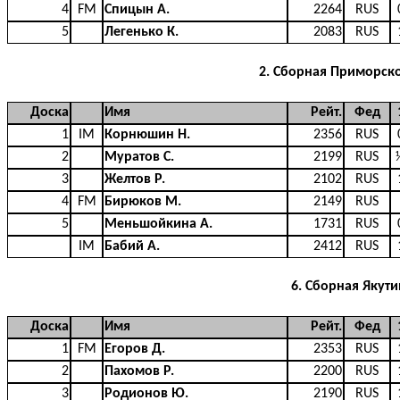
4
FM
Спицын А.
2264
RUS
5
Легенько К.
2083
RUS
2. Сборная Приморско
Доска
Имя
Рейт.
Фед
1
IM
Корнюшин Н.
2356
RUS
2
Муратов С.
2199
RUS
3
Желтов Р.
2102
RUS
4
FM
Бирюков М.
2149
RUS
5
Меньшойкина А.
1731
RUS
IM
Бабий А.
2412
RUS
6. Сборная Якут
Доска
Имя
Рейт.
Фед
1
FM
Егоров Д.
2353
RUS
2
Пахомов Р.
2200
RUS
3
Родионов Ю.
2190
RUS