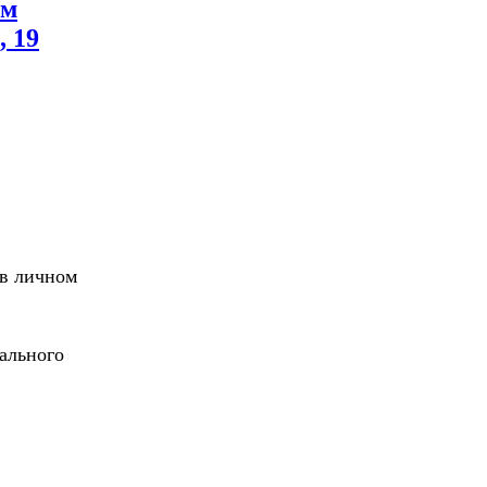
им
, 19
 в личном
рального