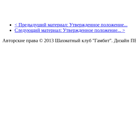
<
Предыдущий материал:
Утвержденное положение...
Следующий материал:
Утвержденное положение...
>
Авторские права © 2013 Шахматный клуб ''Гамбит''.
Дизайн П