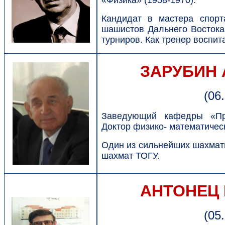
«Физика» (1958-1970).
Кандидат в мастера спор
шашистов Дальнего Востока
турниров. Как тренер воспи
ЗАРУБИН 
(06
Заведующий кафедры «При
Доктор физико- математическ
Один из сильнейших шахмати
шахмат ТОГУ.
АНТОНЕЦ 
(05