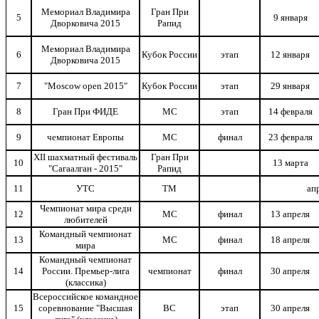
Мемориал Владимира
Гран При
5
9 января
Дворковича 2015
Рапид
Мемориал Владимира
6
Кубок России
этап
12 января
Дворковича 2015
7
"Moscow open 2015"
Кубок России
этап
29 января
8
Гран При ФИДЕ
МС
этап
14 февраля
9
чемпионат Европы
МС
финал
23 февраля
XII шахматный фестиваль
Гран При
10
13 марта
"Сагаалган - 2015"
Рапид
11
УТС
ТМ
ап
Чемпионат мира среди
12
МС
финал
13 апреля
любителей
Командный чемпионат
13
МС
финал
18 апреля
мира
Командный чемпионат
14
России. Премьер-лига
чемпионат
финал
30 апреля
(классика)
Всероссийское командное
15
соревнование "Высшая
ВС
этап
30 апреля