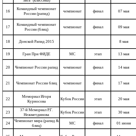
лига" (классика)
Командный чемпионат
16
чемпионат
финал
07 мая
России (рапид)
Командный чемпионат
17
чемпионат
финал
09 мая
России (блиц)
18
Донской Рапид 2015
8 мая
19
Гран При ФИДЕ
МС
этап
13 мая
20
Чемпионат России рапид
чемпионат
финал
14 мая
21
Чемпионат России блиц
чемпионат
финал
17 мая
Мемориал Игоря
22
Кубок России
этап
20 мая
Курносова
37-й Мемориал Р.Г.
23
Кубок России
этап
30 мая
Нежметдинова
Чемпионат мира (рапид &
24
МС
финал
01 июня
блиц)