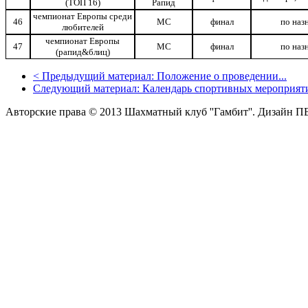
(ТОП 16)
Рапид
чемпионат Европы среди
46
МС
финал
по наз
любителей
чемпионат Европы
47
МС
финал
по наз
(рапид&блиц)
<
Предыдущий материал:
Положение о проведении...
Следующий материал:
Календарь спортивных мероприяти
Авторские права © 2013 Шахматный клуб ''Гамбит''.
Дизайн П