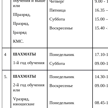
обучения и выше
Четверг
9.00 - 
или
Пятница
16.35 –
III
разряд,
Суббота
15.00 –
II
разряд,
Воскресенье
15.40 -
I
разряд
КМС.
4
ШАХМАТЫ
Понедельник
17.10-
1-й год обучения
Суббота
09.00-
5.
ШАХМАТЫ
Понедельник
14.30-
2-й год обучения
Воскресенье
09.00-1
или
V
разряд,
Понедельник
08.45-1
юношеские