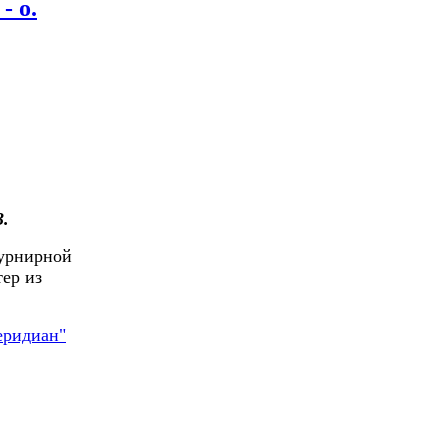
- о.
.
турнирной
тер из
еридиан"