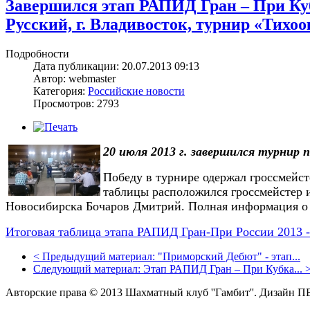
Завершился этап РАПИД Гран – При Куб
Русский, г. Владивосток, турнир «Тихо
Подробности
Дата публикации: 20.07.2013 09:13
Автор: webmaster
Категория:
Российские новости
Просмотров: 2793
20 июля 2013 г. завершился турнир
Победу в турнире одержал гроссмейс
таблицы расположился гроссмейстер из
Новосибирска Бочаров Дмитрий. Полная информация о р
Итоговая таблица этапа РАПИД Гран-При России 2013 
<
Предыдущий материал:
"Приморский Дебют" - этап...
Следующий материал:
Этап РАПИД Гран – При Кубка...
Авторские права © 2013 Шахматный клуб ''Гамбит''.
Дизайн П