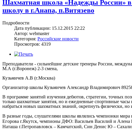
Шахматная школа «Надежды России» в 
школу в г.Анапа, п.Витязево
Подробности
Дата публикации: 15.12.2015 22:22
Автор: webmaster
Категория:
Российские новости
Просмотров: 4319
Преподаватели - сильнейшие детские тренеры России, междуна
М.А (г.Воронеж) 2-3 смена,
Кузьмичев А.В (г.Москва)
Организатор школы Кузьмичев Александр Владимирович
8925
В программе занятий изучения дебютов, стратегии, точных по
только шахматные занятия, но и ежедневные спортивные часы н
набраться новых шахматных знаний, окрепнуть физически, но 
В разные годы, слушателями школы являлись чемпионки мира 
Егорова г.Якутск, чемпионы ДФО: Васильев Василий и Алена Б
Наташа г.Петропавловск – Камчатский, Син Денис Ю – Сахалин