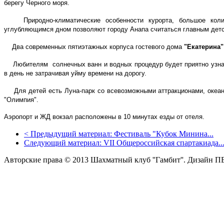
берегу Черного моря.
Природно-климатические особенности курорта, большое ко
углубляющимся дном позволяют городу Анапа считаться главным детс
Два современных пятиэтажных корпуса гостевого дома
"Екатерина"
Любителям солнечных ванн и водных процедур будет приятно узна
в день не затрачивая уйму времени на дорогу.
Для детей есть Луна-парк со всевозможными аттракционами, океа
"Олимпия".
Аэропорт и ЖД вокзал расположены в 10 минутах езды от отеля.
<
Предыдущий материал:
Фестиваль "Кубок Минина...
Следующий материал:
VII Общероссийская спартакиада..
Авторские права © 2013 Шахматный клуб ''Гамбит''.
Дизайн П