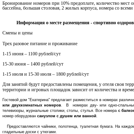
Бронирование номеров при 10% предоплате, количество мест огр
бассейна, большая столовая, 2 жилых корпуса, номера со всеми
Информация о месте размещения - спортивно оздорови
Смены и цены
Трех разовое питание и проживание
1-15 июня – 1100 рублей/сут
15-30 июня – 1400 рублей/сут
1-15 июля и 15-30 июля – 1800 рублей/сут
Для занятий будут предоставлены помещения, у отеля своя тер
территории и игровых площадок зависит от количества и врем
Гостевой дом "Екатерина" предлагает разместиться в номерах различ
или двухкомнатных номеров
. В номерах дву- или одно-спальные
телевизоры, журнальные столики, столы, стулья. Все номера
с балко
номер оборудован
санузлом с душем или ванной
.
Предоставляются чайники, полотенца, туалетная бумага. На каждо
гладильные доски с утюгами.