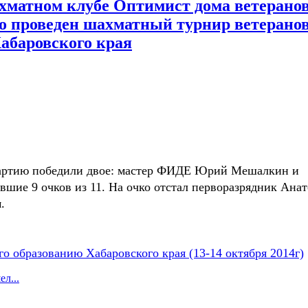
шахматном клубе Оптимист дома ветерано
ко проведен шахматный турнир ветеранов
абаровского края
 партию победили двое: мастер ФИДЕ Юрий Мешалкин и
шие 9 очков из 11. На очко отстал перворазрядник Ана
.
о образованию Хабаровского края (13-14 октября 2014г)
л...