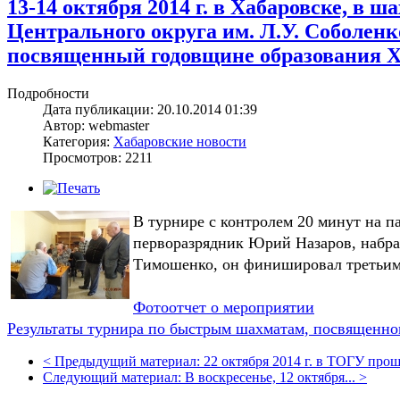
13-14 октября 2014 г. в Хабаровске, в 
Центрального округа им. Л.У. Соболен
посвященный годовщине образования Х
Подробности
Дата публикации: 20.10.2014 01:39
Автор: webmaster
Категория:
Хабаровские новости
Просмотров: 2211
В турнире с контролем 20 минут на
перворазрядник Юрий Назаров, набрав
Тимошенко, он финишировал третьим
Фотоотчет о мероприятии
Результаты турнира по быстрым шахматам, посвященног
<
Предыдущий материал:
22 октября 2014 г. в ТОГУ проше
Следующий материал:
В воскресенье, 12 октября...
>