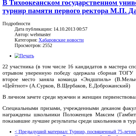
В Тихоокеанском государственном уни
турнир памяти первого ректора М.П. Д
Подробности
Дата публикации: 14.10.2013 00:57
Автор: webmaster
Категория:
Хабаровские новости
Просмотров: 2552
22 участника (в том числе 16 кандидатов в мастера с
отрывом уверенную победу одержала сборная ТОГУ в
второе место заняла команда «Эндшпиль» (В.Мель
«Цейтнот» (А.Сурков, В.Щербаков, Е.Доброжанский)
В личном зачете среди мужчин и женщин первенствова
Специальными призами, учрежденными деканом факул
награждены школьники Положенцев Максим
(Гамбит
показавшие лучшие результаты среди школьников в тур
<
Предыдущий материал:
Турнир, посвященный 75-летию.