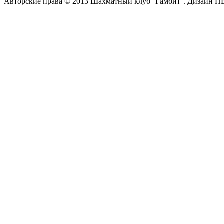
Авторские права © 2013 Шахматный клуб ''Гамбит''.
Дизайн П