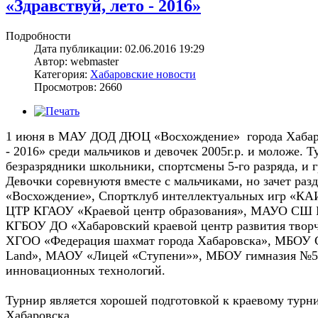
«Здравствуй, лето - 2016»
Подробности
Дата публикации: 02.06.2016 19:29
Автор: webmaster
Категория:
Хабаровские новости
Просмотров: 2660
1 июня в МАУ ДОД ДЮЦ «Восхождение» города Хабаровс
- 2016» среди мальчиков и девочек 2005г.р. и моложе. 
безразрядники школьники, спортсмены 5-го разряда, и 
Девочки соревнуютя вместе с мальчиками, но зачет 
«Восхождение», Спортклуб интеллектуальных игр «К
ЦТР КГАОУ «Краевой центр образования», МАУО СШ №
КГБОУ ДО «Хабаровский краевой центр развития тв
ХГОО «Федерация шахмат города Хабаровска», МБОУ 
Land», МАОУ «Лицей «Ступени»», МБОУ гимназия №5
инновационных технологий.
Турнир является хорошей подготовкой к краевому турн
Хабаровска.