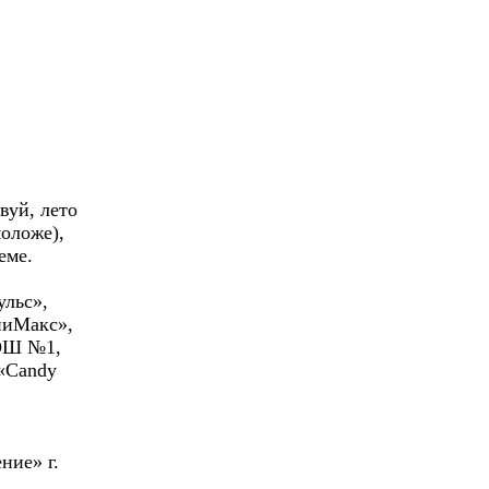
вуй, лето
моложе),
еме.
льс»,
ниМакс»,
СОШ №1,
«Candy
ние» г.