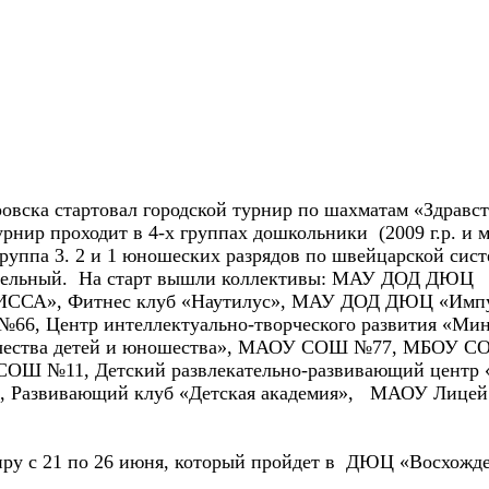
ка стартовал городской турнир по шахматам «Здравст
Турнир проходит в 4-х группах дошкольники (2009 г.р. и 
группа 3. 2 и 1 юношеских разрядов по швейцарской сист
раздельный. На старт вышли коллективы: МАУ ДОД ДЮЦ
АИССА», Фитнес клуб «Наутилус», МАУ ДОД ДЮЦ «Импу
66, Центр интеллектуально-творческого развития «Ми
орчества детей и юношества», МАОУ СОШ №77, МБОУ 
СОШ №11, Детский развлекательно-развивающий центр 
, Развивающий клуб «Детская академия», МАОУ Лицей
иру с 21 по 26 июня, который пройдет в ДЮЦ «Восхожде