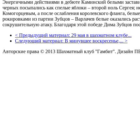
Энергичными действиями в дебюте Каминский белыми заставил
черных посыпались как спелые яблоки – второй ноль Сергея; 
Комогорцевым, а после ослабления королевского фланга, белые
рокировками из партии Зубцов – Варлачев белые оказались р
сокрушительную атаку. Благодаря этой победе Дима Зубцов по
<
Предыдущий материал:
29 мая в шахматном клубе...
Следующий материал:
В минувшее воскресенье,...
>
Авторские права © 2013 Шахматный клуб ''Гамбит''.
Дизайн П