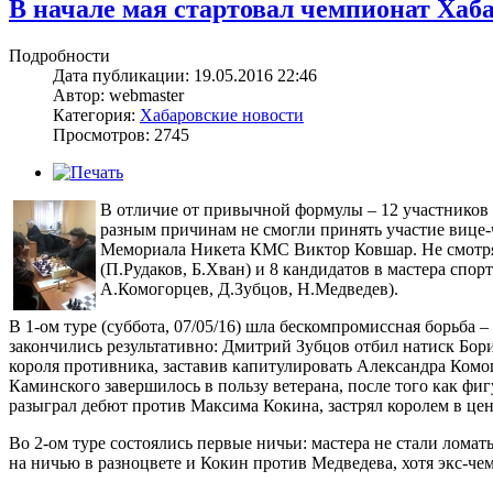
В начале мая стартовал чемпионат Хаб
Подробности
Дата публикации: 19.05.2016 22:46
Автор: webmaster
Категория:
Хабаровские новости
Просмотров: 2745
В отличие от привычной формулы – 12 участников 
разным причинам не смогли принять участие вице
Мемориала Никета КМС Виктор Ковшар. Не смотря 
(П.Рудаков, Б.Хван) и 8 кандидатов в мастера сп
А.Комогорцев, Д.Зубцов, Н.Медведев).
В 1-ом туре (суббота, 07/05/16) шла бескомпромиссная борьба 
закончились результативно: Дмитрий Зубцов отбил натиск Бор
короля противника, заставив капитулировать Александра Ком
Каминского завершилось в пользу ветерана, после того как ф
разыграл дебют против Максима Кокина, застрял королем в цен
Во 2-ом туре состоялись первые ничьи: мастера не стали ломат
на ничью в разноцвете и Кокин против Медведева, хотя экс-че