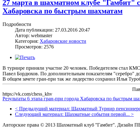
27 марта в шахматном клубе "Гамбит" с
Хабаровска по быстрым шахматам
Подробности
Дата публикации: 27.03.2016 20:47
Автор: webmaster
Категория:
Хабаровские новости
Просмотров: 2576
В турнире приняли участие 20 человек. Победителем стал КМС
Павел Бордюхов. По дополнительным показателям "серебро" д
В общем зачете гран-при так же лидерство сохранил Илья Туро
Пав
https://vk.com/chess_khv
Результаты 6 этапа гран-при города Хабаровска по быстрым шах
<
Предыдущий материал:
Шахматный Турнир пенсионеро
Следующий материал:
Шахматные события первой...
>
Авторские права © 2013 Шахматный клуб ''Гамбит''.
Дизайн П