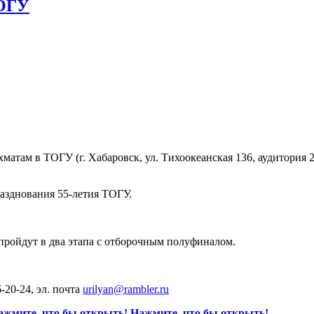
ТОГУ
матам в ТОГУ (г. Хабаровск, ул. Тихоокеанская 136, аудитория 2
азднования 55-летия ТОГУ.
 пройдут в два этапа с отборочным полуфиналом.
6-20-24, эл. почта
urilyan@rambler.ru
ажмите, что бы открыть!
Нажмите, что бы открыть!