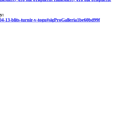
у:
-04-13-blits-turnir-v-togu#sigProGalleria1be60bd99f