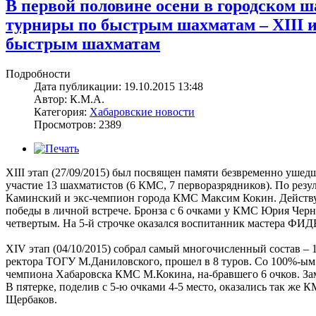
В первой половине осени в городском 
турниры по быстрым шахматам – XIII и
быстрым шахматам
Подробности
Дата публикации: 19.10.2015 13:48
Автор: К.М.А.
Категория:
Хабаровские новости
Просмотров: 2389
XIII этап (27/09/2015) был посвящен памяти безвременно ушед
участие 13 шахматистов (6 КМС, 7 перворазрядников). По рез
Каминский и экс-чемпион города КМС Максим Кокин. Действу
победы в личной встрече. Бронза с 6 очками у КМС Юрия Чер
четвертым. На 5-й строчке оказался воспитанник мастера ФИ
XIV этап (04/10/2015) собрал самый многочисленный состав –
ректора ТОГУ М.Даниловского, прошел в 8 туров. Со 100%-ы
чемпиона Хабаровска КМС М.Кокина, на-бравшего 6 очков. За
В пятерке, поделив с 5-ю очками 4-5 место, оказались так 
Щербаков.