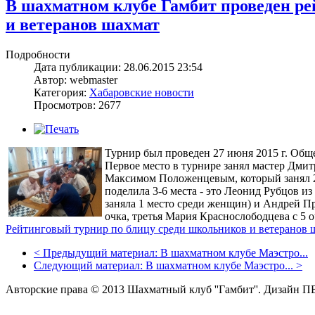
В шахматном клубе Гамбит проведен ре
и ветеранов шахмат
Подробности
Дата публикации: 28.06.2015 23:54
Автор: webmaster
Категория:
Хабаровские новости
Просмотров: 2677
Турнир был проведен 27 июня 2015 г. Обще
Первое место в турнире занял мастер Дмит
Максимом Положенцевым, который занял 2 м
поделила 3-6 места - это Леонид Рубцов 
заняла 1 место среди женщин) и Андрей Пр
очка, третья Мария Краснослободцева с 5 
Рейтинговый турнир по блицу среди школьников и ветеранов ш
<
Предыдущий материал:
В шахматном клубе Маэстро...
Следующий материал:
В шахматном клубе Маэстро...
>
Авторские права © 2013 Шахматный клуб ''Гамбит''.
Дизайн П