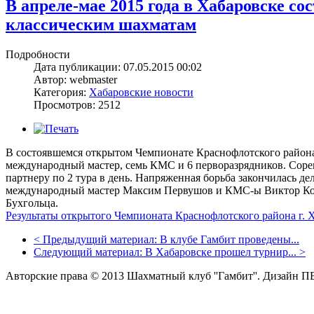
В апреле-мае 2015 года в Хабаровске с
классическим шахматам
Подробности
Дата публикации: 07.05.2015 00:02
Автор: webmaster
Категория:
Хабаровские новости
Просмотров: 2512
В состоявшемся открытом Чемпионате Краснофлотского района
международный мастер, семь КМС и 6 перворазрядников. Соре
партнеру по 2 тура в день. Напряженная борьба закончилась дел
международный мастер Максим Первушов и КМС-ы Виктор Ков
Бухгольца.
Результаты открытого Чемпионата Краснофлотского района г. 
<
Предыдущий материал:
В клубе Гамбит проведены...
Следующий материал:
В Хабаровске прошел турнир...
>
Авторские права © 2013 Шахматный клуб ''Гамбит''.
Дизайн П