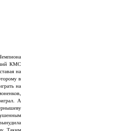
 Чемпиона
авший КМС
ставая на
торому в
играть на
оненков,
играл. А
ернышеву
рушенным
 вынудила
ву. Таким