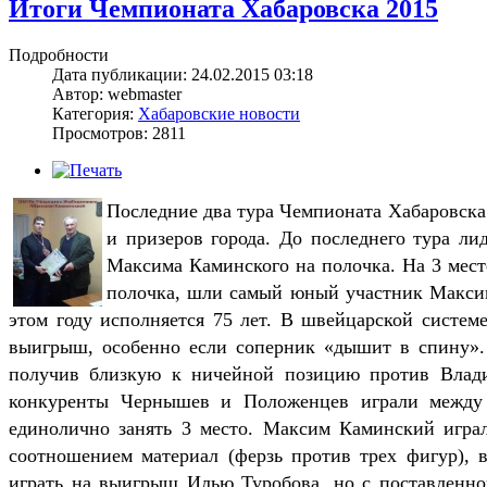
Итоги Чемпионата Хабаровска 2015
Подробности
Дата публикации: 24.02.2015 03:18
Автор: webmaster
Категория:
Хабаровские новости
Просмотров: 2811
Последние два тура Чемпионата Хабаровска
и призеров города. До последнего тура л
Максима Каминского на полочка. На 3 мест
полочка, шли самый юный участник Макси
этом году исполняется 75 лет. В швейцарской системе
выигрыш, особенно если соперник «дышит в спину».
получив близкую к ничейной позицию против Влад
конкуренты Чернышев и Положенцев играли между
единолично занять 3 место. Максим Каминский игра
соотношением материал (ферзь против трех фигур), 
играть на выигрыш Илью Туробова, но с поставленно