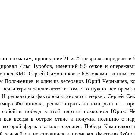
 по шахматам, прошедшие 21 и 22 февраля, определили
идировал Илья Туробов, имевший 8,5 очков и опереж
е шел КМС Сергей Симоненков с 6,5 очками, за ним, от
м Положенцев и один из ветеранов Юрий Чернышев, ко
 вся интрига заключается в том, что нужно все время 
 И решающим фактором становятся нервы. Сергей Сим
имира Филиппова, решил играть на выигрыш и …про
 собой и победа в этой партии позволила Юрию Ч
л как всегда в остром стиле и получил позицию с на
в которой ферзь оказался сильнее. Победа Каминского
й задачей он не справился и проиграл Дмитрию Зубцо