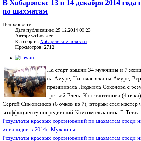
В Хабаровске 13 и 14 декабря 2014 года
по шахматам
Подробности
Дата публикации: 25.12.2014 00:23
Автор: webmaster
Категория:
Хабаровские новости
Просмотров: 2712
На старт вышли 34 мужчины и 7 женщ
на Амуре, Николаевска на Амуре, Вер
праздновала Людмила Соколова с резу
третьей Елена Константинова (4 очк
Сергей Симоненков (6 очков из 7), вторым стал масте
коэффициенту опередивший Комсомольчанина Г. Тегая
Результаты краевых соревнований по шахматам среди 
инвалидов в 2014г. Мужчины.
Результаты краевых соревнований по шахматам среди 