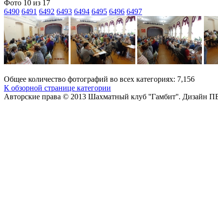
Фото 10 из 17
6490
6491
6492
6493
6494
6495
6496
6497
Общее количество фотографий во всех категориях: 7,156
К обзорной странице категории
Авторские права © 2013 Шахматный клуб ''Гамбит''.
Дизайн П